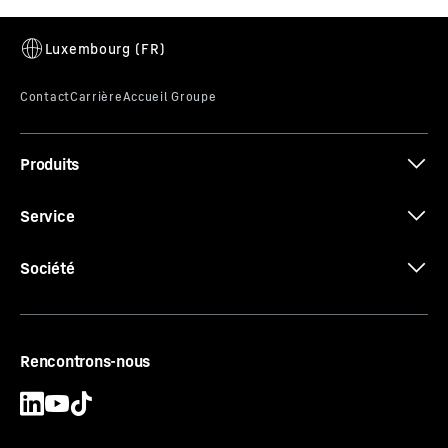
EAN
9005382269251
Inserts en téflon dans les profilés des joints
Code article - IDN
Croquis coté
091068651
Les inserts en téflon dans les profilés des joints
contribuent à la facilité d'ouverture et de fermeture des
couvercles du coffre. Grâce au très faible coefficient de
friction du téflon, les couvercles du coffre coulissent
Produits
facilement l'un sur l'autre et offrent ainsi un grand
confort d'utilisation.
Certificat CE
Service
Société
Rencontrons-nous