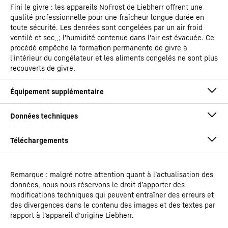
Fini le givre : les appareils NoFrost de Liebherr offrent une
qualité professionnelle pour une fraîcheur longue durée en
toute sécurité. Les denrées sont congelées par un air froid
ventilé et sec␣; l'humidité contenue dans l'air est évacuée. Ce
procédé empêche la formation permanente de givre à
l'intérieur du congélateur et les aliments congelés ne sont plus
recouverts de givre.
Remarque : malgré notre attention quant à l’actualisation des
Notice de montage et d'installation
données, nous nous réservons le droit d’apporter des
Groupe de produit - Canaux
Congélateur-coffre de
modifications techniques qui peuvent entraîner des erreurs et
de sortie
supermarché
des divergences dans le contenu des images et des textes par
rapport à l’appareil d’origine Liebherr.