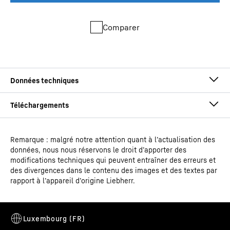
Comparer
Remarque : malgré notre attention quant à l’actualisation des
Mode d'emploi
données, nous nous réservons le droit d’apporter des
Type de modèle
Réfrigérateur ventilé
modifications techniques qui peuvent entraîner des erreurs et
encastrable sous-plan
des divergences dans le contenu des images et des textes par
rapport à l’appareil d’origine Liebherr.
EAN
9005382300350
Code article - IDN
Croquis coté
091958651