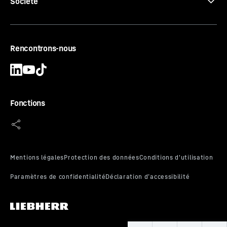
Société
Certificat CE
Rencontrons-nous
Fonctions
Clayette avec SafetyStop
La clayette avec butée de retenue garantit stabilité et
sécurité au travail : Même dans les moments de
pression, la clayette ne peut pas être sortie
involontairement. Elle reste en position pendant le