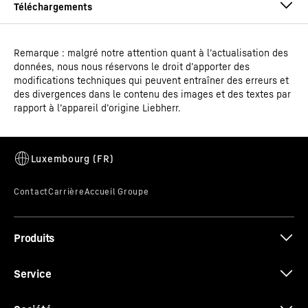
Remarque : malgré notre attention quant à l’actualisation des
Mode d'emploi
données, nous nous réservons le droit d’apporter des
Type de modèle
Réfrigérateur ventilé
modifications techniques qui peuvent entraîner des erreurs et
des divergences dans le contenu des images et des textes par
rapport à l’appareil d’origine Liebherr.
EAN
9005382232552
Porte à fermeture automatique
Code article - IDN
998413451
Croquis coté
La porte de l'appareil facilite vos processus de travail et
Classification
Performance
se ferme automatiquement jusqu'à un angle
d'ouverture de 90° pour éviter que le réfrigérateur ou le
congélateur ne reste accidentellement ouvert. Cela
Produits
permet de maintenir une température interne stable et
de préserver la qualité des produits stockés. Au-delà de
Données 3D
Service
90°, la porte reste ouverte, permettant de charger et
décharger l'appareil confortablement.