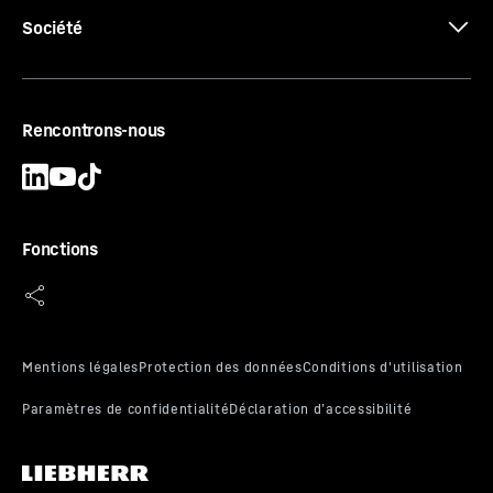
*
*
*
Conformément au règlement UE 2019/2016, nous représentons le
volume total par un nombre entier (arrondi) et le volume des
Société
compartiments de congélation et de conservation des aliments
par un chiffre après la virgule. Vous trouverez la gamme complète
des classes d'efficacité à la page 9. Conformément à (UE)
2017/1369 6a. Le terme "volume" fait référence à la notion de
"contenance" mentionnée dans le règlement actuel.
Données 3D
Rencontrons-nous
Fonctions
Certificat CE
EasyFresh-Safe avec guidage de tiroir intégré
Grâce aux glissières intégrées avec butées, vous
pouvez ouvrir et fermer votre compartiment EasyFresh
très facilement. Un autre avantage en termes de
confort : les guides ferment parfaitement le