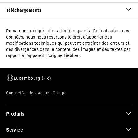
Remarque : malgré notre attention quant à l’actualisation des
Mode d'emploi
données, nous nous réservons le droit d’apporter des
Type de modèle
Réfrigérateur encastr.avec
modifications techniques qui peuvent entraîner des erreurs et
EasyFresh
des divergences dans le contenu des images et des textes par
rapport à l’appareil d’origine Liebherr.
EAN
4016803115991
Réglage pratique de la hauteur des plaques de
Code article - IDN
Document complémentaire
994885851
verre
Vous voulez placer un grand récipient dans le
Séries
pure
réfrigérateur ? Il vous suffit de régler la hauteur
d'insertion des plaques de verre. Grâce au réglage
Produits
pratique de la hauteur, cela peut être fait rapidement et
*
Fonctionnalité SmartDevice selon disponibilité
séparément, même lorsque des aliments se trouvent
Croquis coté
Service
*
*
Valeur selon Global Standard (GS)
sur les plaques.