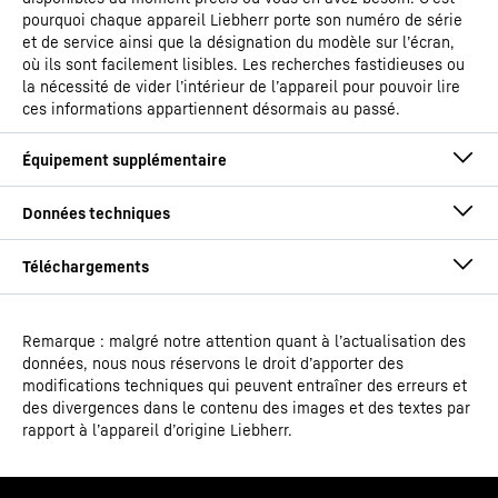
pourquoi chaque appareil Liebherr porte son numéro de série
et de service ainsi que la désignation du modèle sur l’écran,
où ils sont facilement lisibles. Les recherches fastidieuses ou
la nécessité de vider l’intérieur de l’appareil pour pouvoir lire
ces informations appartiennent désormais au passé.
Remarque : malgré notre attention quant à l’actualisation des
Mode d'emploi
données, nous nous réservons le droit d’apporter des
Type de modèle
Réfrigérateur ventilé GN 2/1
modifications techniques qui peuvent entraîner des erreurs et
des divergences dans le contenu des images et des textes par
rapport à l’appareil d’origine Liebherr.
EAN
9005382248676
Conformité avec la norme DIN EN 60335 pour
Code article - IDN
994397851