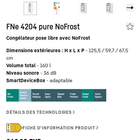
FNe 4204 pure NoFrost
Congélateur pose libre avec NoFrost
Dimensions extérieures : H x L x P
-
125,5 / 59,7 / 67,5
cm
Volume total
-
160
l
Niveau sonore
-
36
dB
SmartDeviceBox
-
adaptable