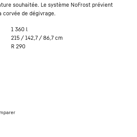
ature souhaitée. Le système NoFrost prévient
la corvée de dégivrage.
1 360
l
215 / 142,7 / 86,7
cm
R 290
mparer