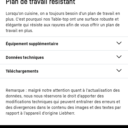
Plan de travail résistant
Lorsqu’on cuisine, on a toujours besoin d’un plan de travail en
plus. C’est pourquoi nos Table-top ont une surface robuste et
élégante qui résiste aux rayures afin de vous offrir un plan de
travail en plus.
Remarque : malgré notre attention quant à l’actualisation des
Mode d'emploi
données, nous nous réservons le droit d’apporter des
Type de modèle
Congélateur table-top avec
modifications techniques qui peuvent entraîner des erreurs et
SmartFrost
des divergences dans le contenu des images et des textes par
rapport à l’appareil d’origine Liebherr.
EAN
4016803094357