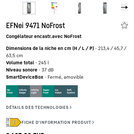
EFNei 9471 NoFrost
Congélateur encastr.avec NoFrost
Dimensions de la niche en cm (H / L / P)
-
213,4 / 45,7 /
63,5
cm
Volume total
-
245
l
Niveau sonore
-
37
dB
SmartDeviceBox
-
Fermé, amovible