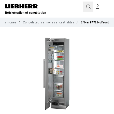
Réfrigération et congélation
rs armoires
Congélateurs armoires encastrables
EFNei 9471 NoFrost