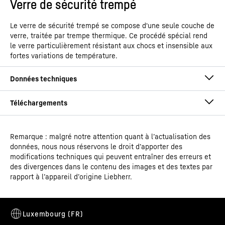
Verre de sécurité trempé
Le verre de sécurité trempé se compose d'une seule couche de
verre, traitée par trempe thermique. Ce procédé spécial rend
le verre particulièrement résistant aux chocs et insensible aux
fortes variations de température.
Remarque : malgré notre attention quant à l’actualisation des
Notice de montage et d'installation
données, nous nous réservons le droit d’apporter des
Groupe de produit - Canaux
Congélateur pour crème
modifications techniques qui peuvent entraîner des erreurs et
de sortie
glacée
des divergences dans le contenu des images et des textes par
rapport à l’appareil d’origine Liebherr.
EAN
9550000027800
Code article - IDN
Mode d'emploi
993104751