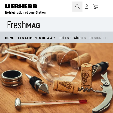
Réfrigération et congélation
HOME
LES ALIMENTS DE A À Z
IDÉES FRAÎCHES
DESIGN ET STY