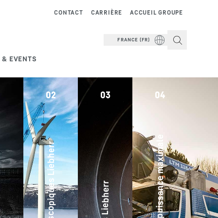
CONTACT
CARRIÈRE
ACCUEIL GROUPE
FRANCE (FR)
 & EVENTS
02
03
04
Zéroé mission, une puissance maximale