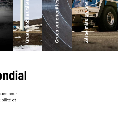
Grues mobiles télescopiques Liebherr
Grues sur chenilles Liebherr
ondial
nçues pour
bilité et