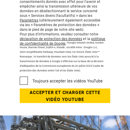
consentements donnés avec effet pour l'avenir et
empêcher ainsi la transmission ultérieure de vos
données en désélectionnant le service concerné
sous « Services divers (facultatifs) » dans les
Paramètres
(ultérieurement également accessible
via les « Paramètres de protection des données »
dans le pied de page de notre site web).
Pour plus d’informations, veuillez consulter notre
déclaration de protection des données
et la
politique
*Google Ireland Limited, Gordon
de confidentialité de Google
.
House, Barrow Street, Dublin 4, Irlande ; société mère : Google LLC,
1600 Amphitheatre Parkway, Mountain View, CA 94043, États-Unis
**
Remarque : le transfert de données vers les États-Unis associé à la
transmission de données à Google s'effectue sur la base de la décision
d'adéquation de la Commission européenne du 10 juillet 2023 (cadre de
protection des données entre l'UE et les États-Unis).