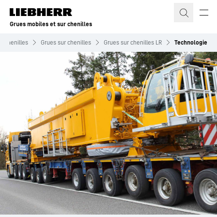
Grues mobiles et sur chenilles
r chenilles
Grues sur chenilles
Grues sur chenilles LR
Technologie