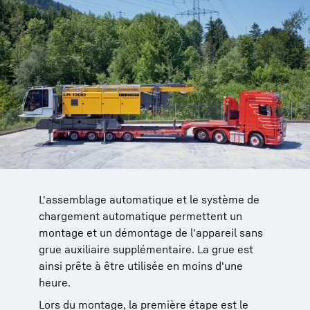
L'assemblage automatique et le système de
Le déchargement, puis le montage du
Les entretoises des flèches principale et à
Toutes les configurations de flèches peuvent
chargement automatique permettent un
longeron porte-chenille, des plaques de lest et
volée variable peuvent ainsi être transportées
être relevées en peu de temps.
montage et un démontage de l'appareil sans
des pièces de flèche au moyen du chevalet de
de façon compacte et économique en
grue auxiliaire supplémentaire. La grue est
montage ou d'un pied de flèche suivent
s'emboîtant les unes dans les autres.
ainsi prête à être utilisée en moins d'une
ensuite.
Les axes et les raccords rapides actionnés
heure.
hydrauliquement accélèrent le processus de
Lors du montage, la première étape est le
montage.