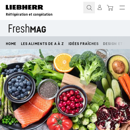
Réfrigération et congélation
HOME
LES ALIMENTS DE A À Z
IDÉES FRAÎCHES
DESIGN ET STY