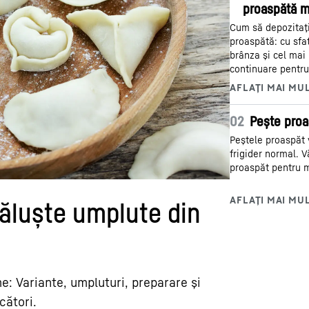
proaspătă m
Cum să depozitați 
proaspătă: cu sfa
brânza și cel mai 
continuare pentru
02
Pește proas
Peștele proaspăt v
frigider normal. 
proaspăt pentru m
găluște umplute din
e: Variante, umpluturi, preparare și
cători.