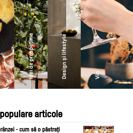
Idei de prospețime
Design și lifestyle
Vin
populare articole
rânzei - cum să o păstrați