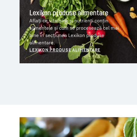
Lexikon produse alimentare
Aflați ce vitamine și nutrienți conțin
alimentele și cum se procesează cel mai
bine în secțiunea Lexikon produse
alimentare.