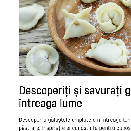
Descoperiți și savurați 
întreaga lume
Descoperiți găluștele umplute din întreaga lum
păstrare. Inspirație și cunoștințe pentru cunos