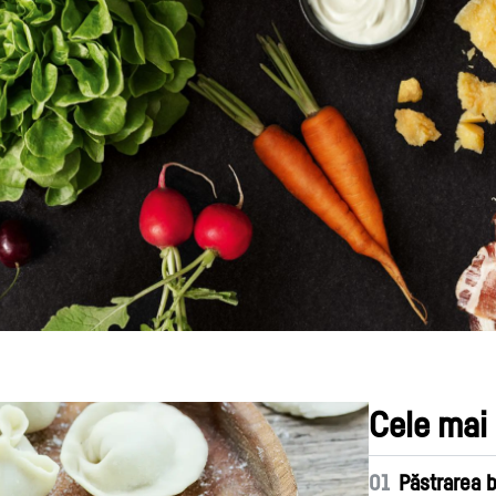
Cariere la Liebherr
Cele mai 
01
Păstrarea b