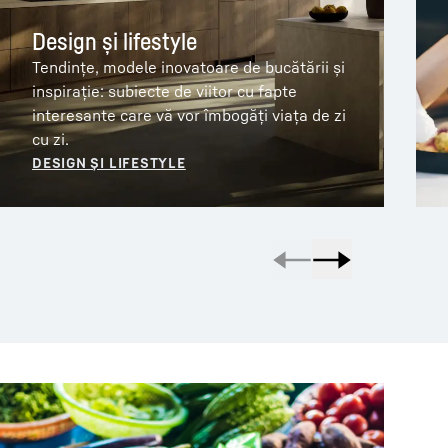
Design și lifestyle
Tendințe, modele inovatoare de bucătării și
inspirație: subiecte de viitor cu fapte
interesante care vă vor îmbogăți viața de zi
cu zi.