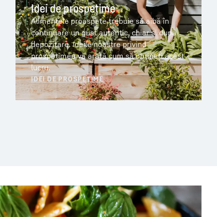
Idei de prospețime
Alimentele proaspete trebuie să aibă în
continuare un gust autentic, chiar și după
depozitare. Ideile noastre privind
prospețimea vă arată cum să obțineți acest
lucru.