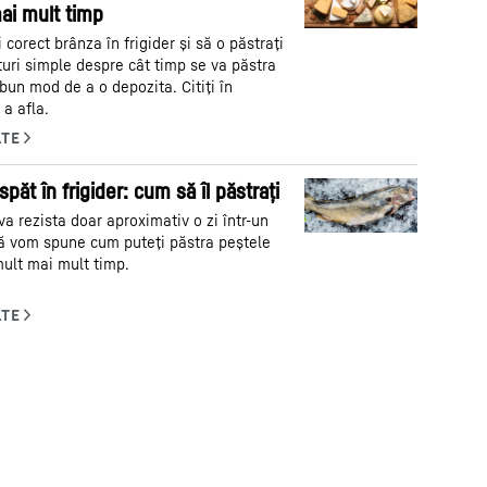
ai mult timp
corect brânza în frigider și să o păstrați
turi simple despre cât timp se va păstra
bun mod de a o depozita. Citiți în
 a afla.
păt în frigider: cum să îl păstrați
a rezista doar aproximativ o zi într-un
Vă vom spune cum puteți păstra peștele
ult mai mult timp.