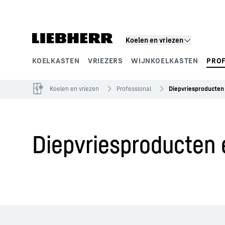
Koelen en vriezen
KOELKASTEN
VRIEZERS
WIJNKOELKASTEN
PRO
Productsegmenten
Koelen en vriezen
Professional
Diepvriesproducten
Diepvriesproducten 