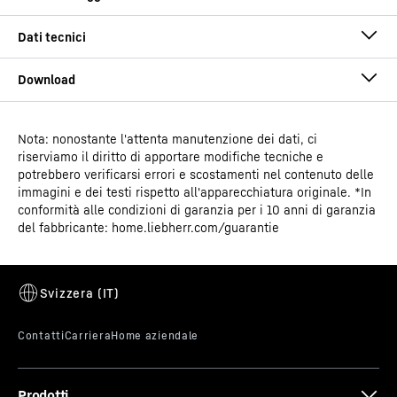
Nota: nonostante l'attenta manutenzione dei dati, ci
Istruzioni per l’uso
riserviamo il diritto di apportare modifiche tecniche e
Gruppo di prodotti
Frigorifero da laboratorio con
potrebbero verificarsi errori e scostamenti nel contenuto delle
raffreddamento a ricircolo
immagini e dei testi rispetto all'apparecchiatura originale. *In
d'aria e interno privo di fonti
conformità alle condizioni di garanzia per i 10 anni di garanzia
di accensione
del fabbricante: home.liebherr.com/guarantie
Relè di allarme
Classificazione
Performance
Scheda tecnica
In caso di allarme, il centro di controllo viene informato
GTIN
9005382268353
subito, generalmente attraverso il collegamento al
sistema di controllo dell’edificio. È possibile definire in
N. articolo per la vendita
994870251
anticipo quali allarmi devono essere inoltrati, nonché
impostare per quanto tempo l'inoltro rimane attivo e se
Prodotti