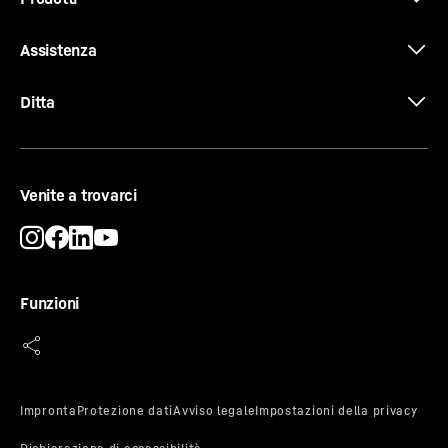
deve essere inviato un promemoria dopo la conferma
Dati 3D
dell'allarme. In questo modo è possibile reagire
Assistenza
immediatamente in situazioni critiche.
Ditta
Certificato CE
Venite a trovarci
Funzioni
Maniglia antibatterica
Un sogno per gli utenti, un incubo per i germi: il