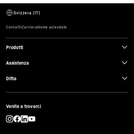
impostare per quanto tempo l'inoltro rimane attivo e se
deve essere inviato un promemoria dopo la conferma
dell'allarme. In questo modo è possibile reagire
immediatamente in situazioni critiche.
Prodotti
Assistenza
Ditta
Venite a trovarci
Pezzi di ricambio disponibili per 15 anni