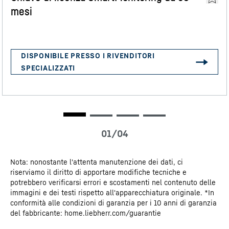
mesi
Dati 3D
Certificato CE
Relè di allarme
Nota: nonostante l'attenta manutenzione dei dati, ci
riserviamo il diritto di apportare modifiche tecniche e
In caso di allarme, il centro di controllo viene informato
potrebbero verificarsi errori e scostamenti nel contenuto delle
subito, generalmente attraverso il collegamento al
immagini e dei testi rispetto all'apparecchiatura originale. *In
conformità alle condizioni di garanzia per i 10 anni di garanzia
sistema di controllo dell’edificio. È possibile definire in
del fabbricante: home.liebherr.com/guarantie
anticipo quali allarmi devono essere inoltrati, nonché