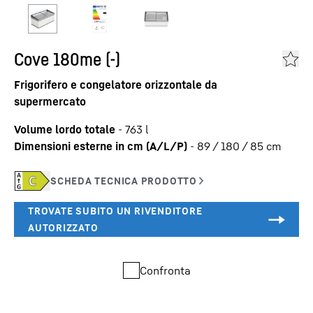
Cove 180me (-)
Frigorifero e congelatore orizzontale da
supermercato
Volume lordo totale
-
763
l
Dimensioni esterne in cm (A/L/P)
-
89 / 180 / 85
cm
Confronta