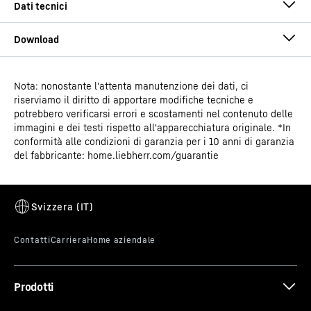
Nota: nonostante l'attenta manutenzione dei dati, ci
Istruzioni per l’uso
riserviamo il diritto di apportare modifiche tecniche e
Gruppo di prodotti
Frigorifero e congelatore
potrebbero verificarsi errori e scostamenti nel contenuto delle
orizzontale da supermercato
immagini e dei testi rispetto all'apparecchiatura originale. *In
conformità alle condizioni di garanzia per i 10 anni di garanzia
del fabbricante: home.liebherr.com/guarantie
GTIN
9005382289396
N. articolo per la vendita
Istruzioni di montaggio e installazione
091724251
Prodotti
Disegno quotato