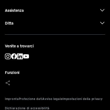
dispendiosa in termini di tempo. Ciò rende
Scheda tecnica
l’apparecchiatura particolarmente sicura, anche se
Assistenza
utilizzata da molte persone. *In linea con la norma ISO
22196:2011
Ditta
Dati 3D
Venite a trovarci
Funzioni
Certificato CE
Navigazione nel menu intuitiva