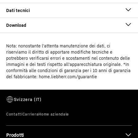
Nota: nonostante l'attenta manutenzione dei dati, ci
Istruzioni per l’uso
riserviamo il diritto di apportare modifiche tecniche e
Gruppo di prodotti
Congelatore da laboratorio
potrebbero verificarsi errori e scostamenti nel contenuto delle
con raffreddamento statico
immagini e dei testi rispetto all'apparecchiatura originale. *In
conformità alle condizioni di garanzia per i 10 anni di garanzia
del fabbricante: home.liebherr.com/guarantie
Classificazione
Performance
Maniglia antibatterica
GTIN
Disegno quotato
9005382268278
Un sogno per gli utenti, un incubo per i germi: il
meccanismo con maniglia a rotazione facilita l'apertura
N. articolo per la vendita
994870151
dello sportello. Contiene speciali sostanze
antimicrobiche che riducono i batteri fino al 99,99%*.
Non è necessaria una disinfezione regolare e
Prodotti