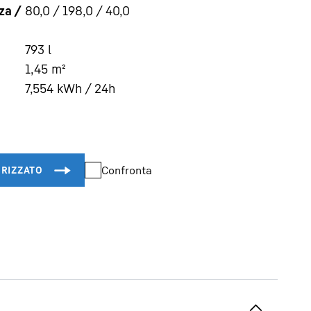
za /
80,0 / 198,0 / 40,0
793
l
1,45
m²
7,554
kWh / 24h
Confronta