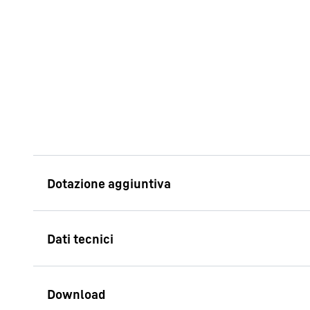
Porta a chiusura a
jolly
Uno sportello innova
vantaggi: grazie al 
autochiusura, lo spor