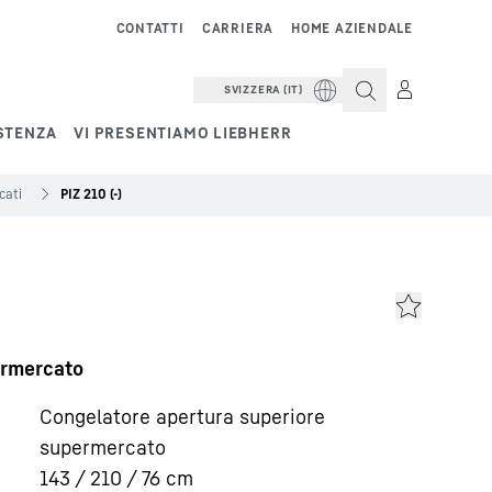
CONTATTI
CARRIERA
HOME AZIENDALE
SVIZZERA (IT)
STENZA
VI PRESENTIAMO LIEBHERR
cati
PIZ 210 (-)
ermercato
Congelatore apertura superiore
supermercato
143 / 210 / 76
cm