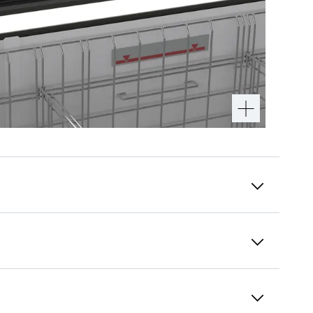
Massima efficienza degli spazi
Più prodotti in uno spazio più piccolo: l'area
massima di presentazione totale (TDA)
garantisce un'eccellente presentazione dei
prodotti e una visione ottimale. Il coperchio in