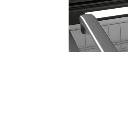
utomatica: un vero
tivo con numerosi
meccanismo di
tello aiuta a risparmiare