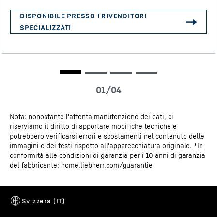
Dati 3D
Certificato CE
Relè di allarme
Nota: nonostante l'attenta manutenzione dei dati, ci
riserviamo il diritto di apportare modifiche tecniche e
In caso di allarme, il centro di controllo viene informato
potrebbero verificarsi errori e scostamenti nel contenuto delle
subito, generalmente attraverso il collegamento al
immagini e dei testi rispetto all'apparecchiatura originale. *In
conformità alle condizioni di garanzia per i 10 anni di garanzia
sistema di controllo dell’edificio. È possibile definire in
del fabbricante: home.liebherr.com/guarantie
anticipo quali allarmi devono essere inoltrati, nonché
impostare per quanto tempo l'inoltro rimane attivo e se
deve essere inviato un promemoria dopo la conferma
dell'allarme. In questo modo è possibile reagire
immediatamente in situazioni critiche.