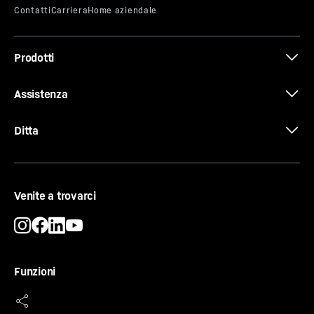
Prodotti
Assistenza
Ditta
Venite a trovarci
Pezzi di ricambio disponibili per 15 anni
Liebherr-Hausgeräte GmbH fa un ulteriore passo avanti
Funzioni
nell’ambito della durata degli apparecchi di alta qualità
per i suoi clienti: la disponibilità dei pezzi di ricambio
sarà estesa a 15 anni dalla data di fine produzione del