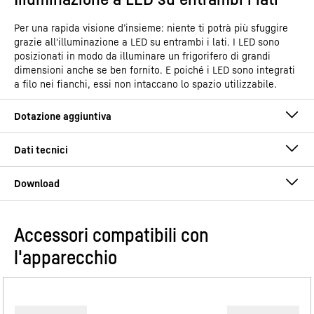
Per una rapida visione d’insieme: niente ti potrà più sfuggire
grazie all'illuminazione a LED su entrambi i lati. I LED sono
posizionati in modo da illuminare un frigorifero di grandi
dimensioni anche se ben fornito. E poiché i LED sono integrati
a filo nei fianchi, essi non intaccano lo spazio utilizzabile.
Accessori compatibili con
Istruzioni per l’uso
l'apparecchio
Gruppo di prodotti
Frigorifero integrabile con
EasyFresh
GTIN
4016803116196