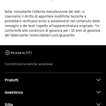
Nota: nonostante l'attenta manutenzione dei dati, ci
Certificato CE
riserviamo il diritto di apportare modifiche tecniche e
Cassaforte EasyFresh con guida per cassetti
potrebbero verificarsi errori e scostamenti nel contenuto delle
integrata
immagini e dei testi rispetto all'apparecchiatura originale. *In
conformità alle condizioni di garanzia per i 10 anni di garanzia
Le guide integrate con dispositivo di blocco consentono
del fabbricante: home.liebherr.com/guarantie
di aprire e chiudere il cassetto EasyFresh con estrema
facilità. Un ulteriore vantaggio in termini di comfort: le
guide di scorrimento chiudono il cassetto in modo
sicuro, garantendo le condizioni ottimali per la
conservazione degli alimenti.
Prodotti
Assistenza
Ditta