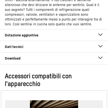
silenzioso che devi drizzare le antenne per sentirlo. Qual è il
suo segreto? Tutti i componenti di refrigerazione quali
compressori, valvole, ventilatori e vaporizzatore sono
ottimizzati e perfettamente messi a punto per interagire tra di
loro. Così sentirai in cucina solo quello che vuoi sentire.
Accessori compatibili con
Istruzioni per l’uso
l'apparecchio
Gruppo di prodotti
Frigorifero integrabile con
EasyFresh
GTIN
4016803116370