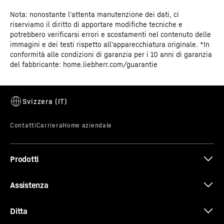
Nota: nonostante l'attenta manutenzione dei dati, ci
Certificato CE
Pratica regolazione in altezza per i piani in
riserviamo il diritto di apportare modifiche tecniche e
potrebbero verificarsi errori e scostamenti nel contenuto delle
vetro
immagini e dei testi rispetto all'apparecchiatura originale. *In
conformità alle condizioni di garanzia per i 10 anni di garanzia
Devi mettere un contenitore grande nel frigorifero? In
del fabbricante: home.liebherr.com/guarantie
questo caso ti basterà regolare l'altezza dei piani in
vetro. E, considerata la praticità della regolazione in
altezza, ciò avverrà in modo rapido e individuale –
anche con alimenti impilati gli uni sugli altri.
Prodotti
Assistenza
Ditta