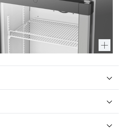
Cerniere autoportanti
La porta del mobile deve essere fi ssata allo
sportello del frigorifero. Le cerniere del
mobile non sono più necessarie.