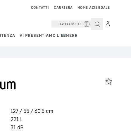
CONTATTI
CARRIERA
HOME AZIENDALE
SVIZZERA (IT)
STENZA
VI PRESENTIAMO LIEBHERR
ium
127 / 55 / 60,5
cm
221
l
31
dB