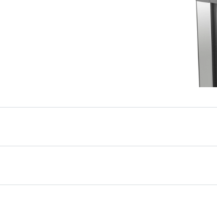
sso integrabili
no essere facilmente
orta del mobile ed
ttamente nella cucina. La
 in modo uniforme. Da