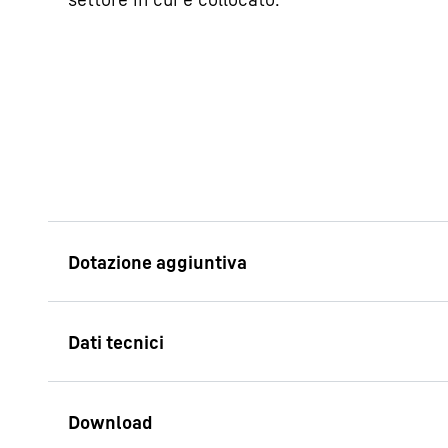
Apparecchi da inca
Gli apparecchi posso
incassati dietro la p
integrarsi così perfe
cucina apparirà così