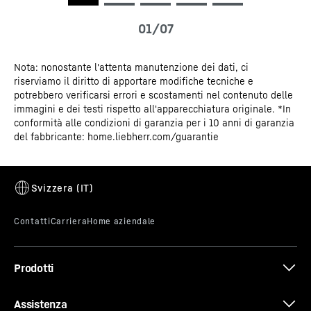
Nota: nonostante l'attenta manutenzione dei dati, ci
Certificato CE
Impostazione della lingua
riserviamo il diritto di apportare modifiche tecniche e
potrebbero verificarsi errori e scostamenti nel contenuto delle
immagini e dei testi rispetto all'apparecchiatura originale. *In
D'ora in poi, tra te e il tuo Liebherr non sorgeranno più
conformità alle condizioni di garanzia per i 10 anni di garanzia
equivoci: lui parla infatti la tua lingua. Ciò è possibile
del fabbricante: home.liebherr.com/guarantie
grazie all’impostazione variabile della lingua. Al
momento di avviarlo seleziona semplicemente sul
display una lingua tra le dodici a disposizione e i
comandi vengono eseguiti nella lingua scelta.
Prodotti
Assistenza