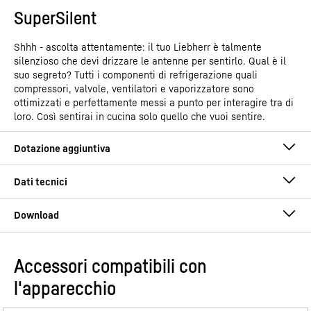
SuperSilent
Shhh - ascolta attentamente: il tuo Liebherr è talmente
silenzioso che devi drizzare le antenne per sentirlo. Qual è il
suo segreto? Tutti i componenti di refrigerazione quali
compressori, valvole, ventilatori e vaporizzatore sono
ottimizzati e perfettamente messi a punto per interagire tra di
loro. Così sentirai in cucina solo quello che vuoi sentire.
Accessori compatibili con
Istruzioni per l’uso
l'apparecchio
Gruppo di prodotti
Congelatore integrabile con
NoFrost