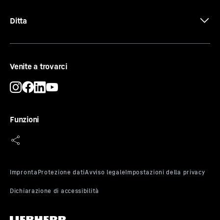
Ditta
Venite a trovarci
EnergySaver
Vuoi risparmiare energia e denaro
contemporaneamente? Il tuo Liebherr può aiutarti in
Funzioni
questo – e precisamente con la modalità di risparmio
energetico. Se attivi l'EnergySaver, la temperatura
standard aumenta di due gradi. Così il tuo Liebherr
consuma ancora meno energia e il tuo cibo rimane
fresco alla temperatura ottimale.