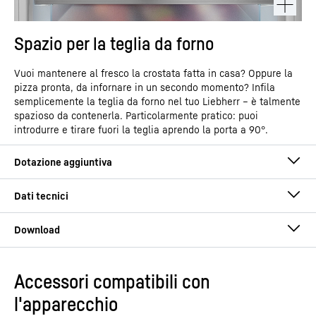
Spazio per la teglia da forno
Vuoi mantenere al fresco la crostata fatta in casa? Oppure la
pizza pronta, da infornare in un secondo momento? Infila
semplicemente la teglia da forno nel tuo Liebherr – è talmente
spazioso da contenerla. Particolarmente pratico: puoi
introdurre e tirare fuori la teglia aprendo la porta a 90°.
Accessori compatibili con
Istruzioni per l’uso
l'apparecchio
Gruppo di prodotti
Combinazione frigo-
congelatore integrabile con