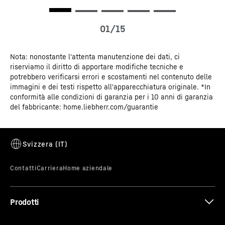
Nota: nonostante l'attenta manutenzione dei dati, ci
Certificato CE
Sistema PowerCooling
riserviamo il diritto di apportare modifiche tecniche e
potrebbero verificarsi errori e scostamenti nel contenuto delle
immagini e dei testi rispetto all'apparecchiatura originale. *In
Desideri una distribuzione del freddo pressoché
conformità alle condizioni di garanzia per i 10 anni di garanzia
uniforme nel frigorifero? A ciò provvede il sistema
del fabbricante: home.liebherr.com/guarantie
PowerCooling: il ventilatore potente e, al contempo,
silenzioso distribuisce in modo efficiente l'aria fredda in
tutto il vano frigo.
Prodotti