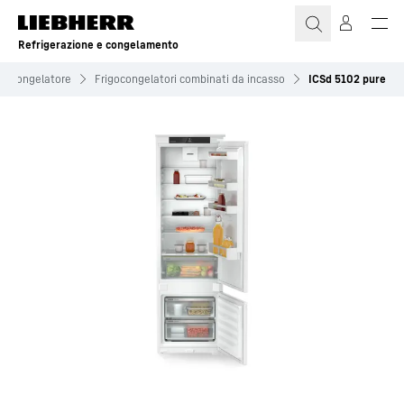
Refrigerazione e congelamento
con congelatore
Frigo­congelatori combinati da incasso
ICSd 5102 pure