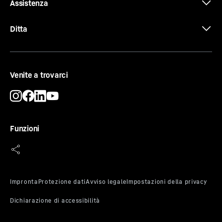
Assistenza
Ditta
Venite a trovarci
SuperSilent
Shhh - ascolta attentamente: il tuo Liebherr è talmente
silenzioso che devi drizzare le antenne per sentirlo. Qual
è il suo segreto? Tutti i componenti di refrigerazione
Funzioni
quali compressori, valvole, ventilatori e vaporizzatore
sono ottimizzati e perfettamente messi a punto per
interagire tra di loro. Così sentirai in cucina solo quello
che vuoi sentire.