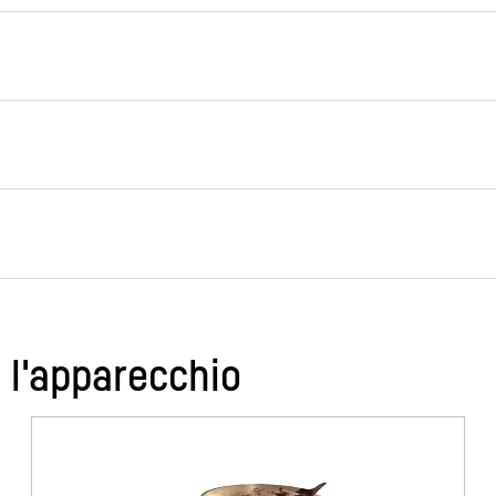
tti particolarmente alti
iusi ovunque. In questo
l’apparecchio, il freddo
molto rapidamente. La
ssetti è trasparente e ciò
ottimale sui cibi.
Disegno quotato
 l'apparecchio
Combinazione frigo-congelat
9005382279137
ti per frutta e verdura