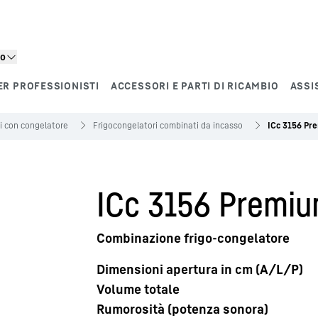
to
ER PROFESSIONISTI
ACCESSORI E PARTI DI RICAMBIO
ASSI
ri con congelatore
Frigo­congelatori combinati da incasso
ICc 3156 Pr
ICc 3156 Premi
Combinazione frigo-congelatore
Dimensioni apertura in cm (A/L/P)
Volume totale
Rumorosità (potenza sonora)