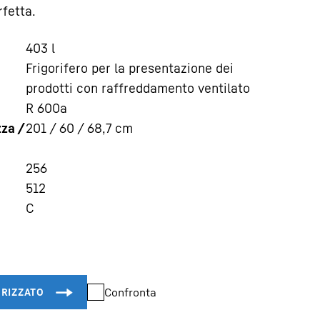
fetta.
403
l
Frigorifero per la presentazione dei
prodotti con raffreddamento ventilato
R 600a
zza /
201 / 60 / 68,7
cm
256
512
C
Confronta