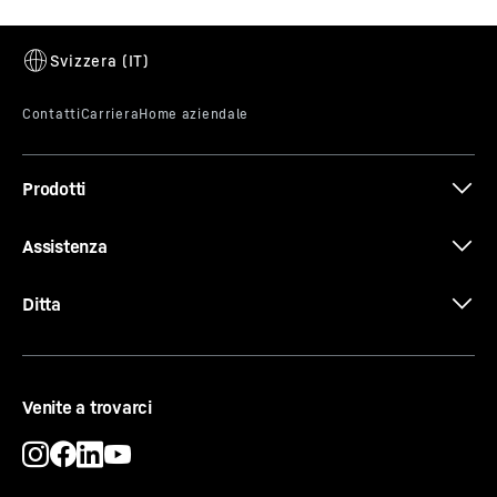
per i suoi clienti: la disponibilità dei pezzi di ricambio
sarà estesa a 15 anni dalla data di fine produzione del
rispettivo modello. Questo vale per tutte le parti
funzionali e le parti immagazzinabili
dell'apparecchiatura. Liebherr-Hausgeräte garantisce
questo servizio anche retroattivamente per tutte le
apparecchiature prodotte dal 1° gennaio 2021.
Prodotti
Assistenza
Ditta
Venite a trovarci