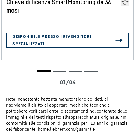
Chiave di licenza SmartMonitoring da 36
potrete stabilire se l’interruzione di corrente può aver
mesi
compromesso la qualità dei prodotti.
Dati 3D
Certificato CE
Nota: nonostante l'attenta manutenzione dei dati, ci
riserviamo il diritto di apportare modifiche tecniche e
Pezzi di ricambio disponibili per 15 anni
potrebbero verificarsi errori e scostamenti nel contenuto delle
immagini e dei testi rispetto all'apparecchiatura originale. *In
conformità alle condizioni di garanzia per i 10 anni di garanzia
Liebherr-Hausgeräte GmbH fa un ulteriore passo avanti
del fabbricante: home.liebherr.com/guarantie
nell’ambito della durata degli apparecchi di alta qualità