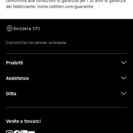
conformità alle condizioni di garanzia per i 10 anni di garanzia
GTIN
9550000035485
del fabbricante: home.liebherr.com/guarantie
N. articolo per la vendita
997207451
Scheda tecnica
Prodotti
Dati 3D
Assistenza
Ditta
Certificato CE
Venite a trovarci