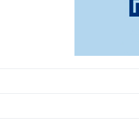
ura
a informa
ivamente e
font>scostamenti di
ndesiderati, ad es. in