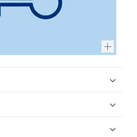
FrostSafe
Nel FrostSafe i cassetti particolarmente alti
ed estraibili sono chiusi ovunque. In questo
modo, quando si apre l’apparecchio, il freddo
non può fuoriuscire molto rapidamente. La