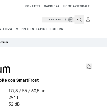
CONTATTI
CARRIERA
HOME AZIENDALE
SVIZZERA (IT)
STENZA
VI PRESENTIAMO LIEBHERR
remium
um
bile con SmartFrost
177,8 / 55 / 60,5
cm
294
l
32
dB