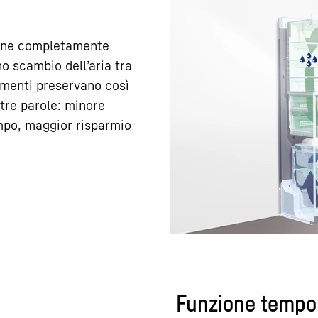
zione completamente
no scambio dell’aria tra
limenti preservano così
ltre parole: minore
mpo, maggior risparmio
Funzione tempor