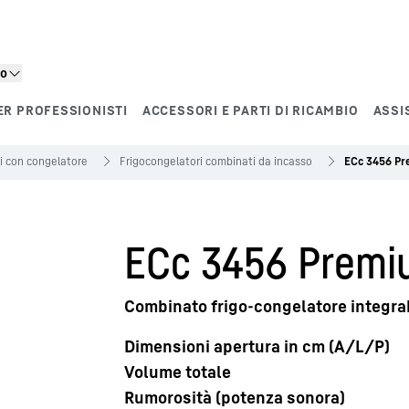
to
ER PROFESSIONISTI
ACCESSORI E PARTI DI RICAMBIO
ASSI
ri con congelatore
Frigo­congelatori combinati da incasso
ECc 3456 P
ECc 3456 Premi
Combinato frigo-congelatore integra
Dimensioni apertura in cm (A/L/P)
Volume totale
Rumorosità (potenza sonora)