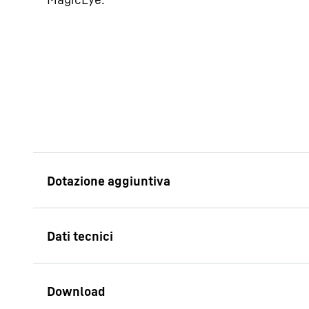
Allarme temperat
L’allarme temperatur
immediatamente, vis
acusticamente, su <
temperatura</font> i