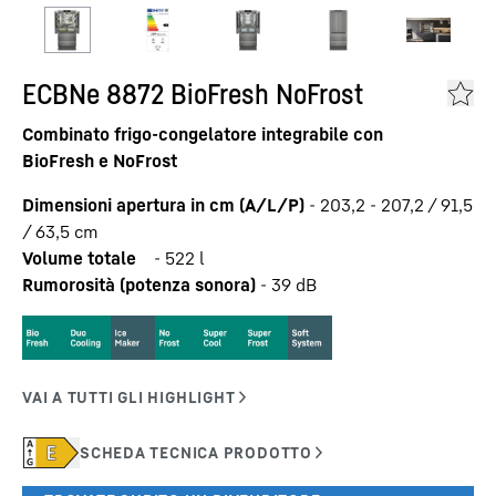
ECBNe 8872 BioFresh NoFrost
Combinato frigo-congelatore integrabile con
BioFresh e NoFrost
Dimensioni apertura in cm (A/L/P)
-
203,2 - 207,2 / 91,5
/ 63,5
cm
Volume totale
-
522
l
Rumorosità (potenza sonora)
-
39
dB