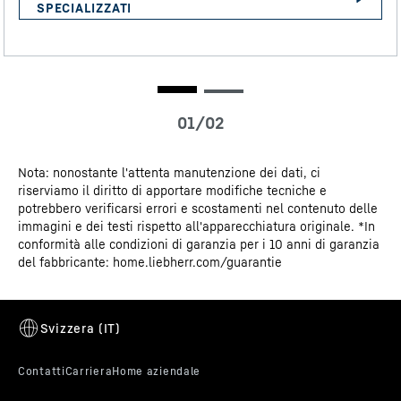
lasciata aperta, mentre una funzione di sicurezza per i
bambini previene modifiche non intenzionali alle
impostazioni.
Scheda tecnica
Nota: nonostante l'attenta manutenzione dei dati, ci
riserviamo il diritto di apportare modifiche tecniche e
Guida alla progettazione
potrebbero verificarsi errori e scostamenti nel contenuto delle
immagini e dei testi rispetto all'apparecchiatura originale. *In
conformità alle condizioni di garanzia per i 10 anni di garanzia
del fabbricante: home.liebherr.com/guarantie
Dati 3D
Sicurezza bambini
La sicurezza bambini può essere programmata in modo