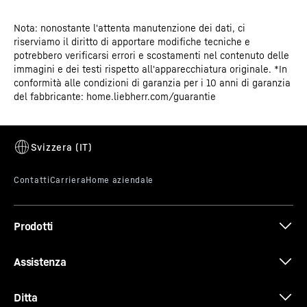
Nota: nonostante l'attenta manutenzione dei dati, ci
Certificato CE
riserviamo il diritto di apportare modifiche tecniche e
potrebbero verificarsi errori e scostamenti nel contenuto delle
immagini e dei testi rispetto all'apparecchiatura originale. *In
Sistema PowerCooling
conformità alle condizioni di garanzia per i 10 anni di garanzia
del fabbricante: home.liebherr.com/guarantie
Desideri una distribuzione del freddo pressoché
uniforme nel frigorifero? A ciò provvede il sistema
PowerCooling: il ventilatore potente e, al contempo,
silenzioso distribuisce in modo efficiente l'aria fredda in
tutto il vano frigo.
Prodotti
Assistenza
Ditta