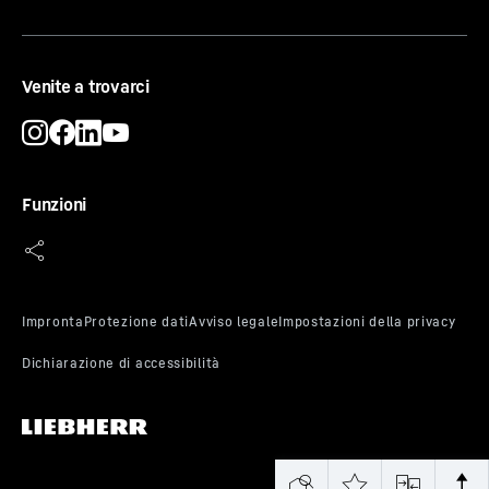
Venite a trovarci
SuperSilent
Shhh - ascolta attentamente: il tuo Liebherr è talmente
Funzioni
silenzioso che devi drizzare le antenne per sentirlo. Qual
è il suo segreto? Tutti i componenti di refrigerazione
quali compressori, valvole, ventilatori e vaporizzatore
sono ottimizzati e perfettamente messi a punto per
interagire tra di loro. Così sentirai in cucina solo quello
che vuoi sentire.