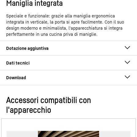
Maniglia integrata
Speciale e funzionale: grazie alla maniglia ergonomica
integrata in verticale, la porta si apre facilmente. Con il suo
design moderno e minimalista, l'apparecchiatura si integra
perfettamente in una cucina priva di maniglie.
Accessori compatibili con
Istruzioni per l’uso
l'apparecchio
Gruppo di prodotti
Combinazione frigo-
congelatore con EasyFresh e
NoFrost
GTIN
4016803126973