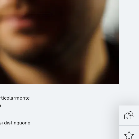
rticolarmente
è
i distinguono