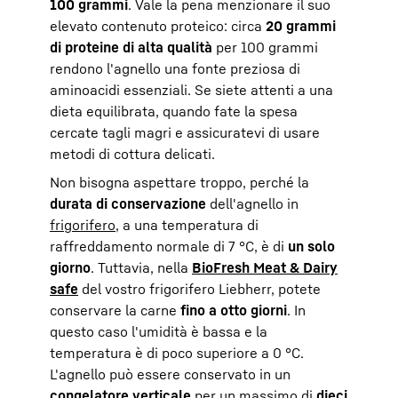
100 grammi
. Vale la pena menzionare il suo
elevato contenuto proteico: circa
20 grammi
di proteine di alta qualità
per 100 grammi
rendono l'agnello una fonte preziosa di
aminoacidi essenziali. Se siete attenti a una
dieta equilibrata, quando fate la spesa
cercate tagli magri e assicuratevi di usare
metodi di cottura delicati.
Non bisogna aspettare troppo, perché la
durata di conservazione
dell'agnello in
frigorifero
, a una temperatura di
raffreddamento normale di 7 °C, è di
un solo
giorno
. Tuttavia, nella
BioFresh Meat & Dairy
safe
del vostro frigorifero Liebherr, potete
conservare la carne
fino a otto giorni
. In
questo caso l'umidità è bassa e la
temperatura è di poco superiore a 0 °C.
L'agnello può essere conservato in un
congelatore verticale
per un massimo di
dieci