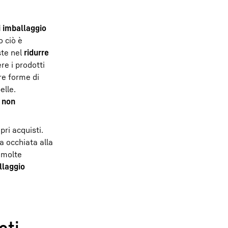
di imballaggio
o ciò è
ste nel
ridurre
re i prodotti
tre forme di
elle.
i non
pri acquisti.
a occhiata alla
 molte
llaggio