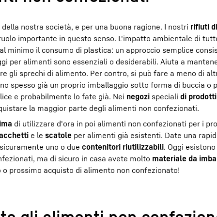
 della nostra società, e per una buona ragione. I nostri
rifiuti 
 ruolo importante in questo senso. L'impatto ambientale di tutt
al minimo il consumo di plastica: un approccio semplice consi
ggi per alimenti sono essenziali o desiderabili. Aiuta a mantene
re gli sprechi di alimento. Per contro, si può fare a meno di al
anno spesso già un proprio imballaggio sotto forma di buccia o p
ice e probabilmente lo fate già. Nei
negozi
speciali
di prodott
cquistare la maggior parte degli alimenti non confezionati.
lima
di utilizzare d'ora in poi alimenti non confezionati per i pro
sacchetti
e le
scatole
per alimenti già esistenti. Date una rapid
e sicuramente uno o due
contenitori riutilizzabili
. Oggi esistono
onfezionati, ma di sicuro in casa avete molto
materiale da imba
imo o prossimo acquisto di alimento non confezionato!