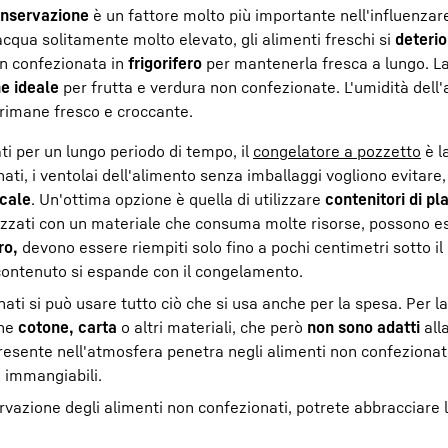
nservazione
è un fattore molto più importante nell'influenzare
cqua solitamente molto elevato, gli alimenti freschi si
deteri
on confezionata in
frigorifero
per mantenerla fresca a lungo. L
e ideale
per frutta e verdura non confezionate. L'umidità dell
 rimane fresco e croccante.
ti per un lungo periodo di tempo, il
congelatore a pozzetto
è l
ti, i ventolai dell'alimento senza imballaggi vogliono evitare, 
icale
. Un'ottima opzione è quella di utilizzare
contenitori di pl
zzati con un materiale che consuma molte risorse, possono ess
ro,
devono essere riempiti solo fino a pochi centimetri sotto il
 contenuto si espande con il congelamento.
ati si può usare tutto ciò che si usa anche per la spesa. Per la
che
cotone, carta
o altri materiali, che però
non sono adatti
all
presente nell'atmosfera penetra negli alimenti non confezionati
 immangiabili.
ervazione degli alimenti non confezionati, potrete abbracciare