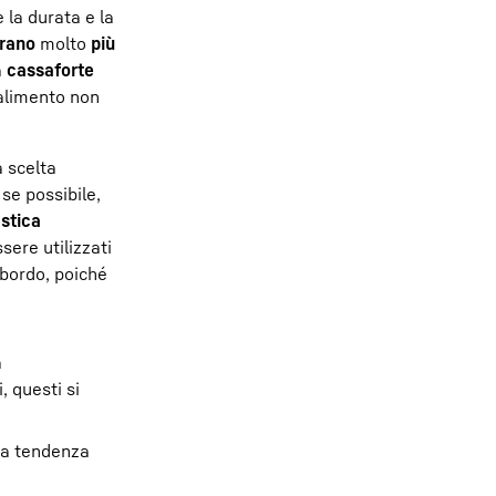
 la durata e la
orano
molto
più
a
cassaforte
'alimento non
a scelta
se possibile,
astica
ere utilizzati
 bordo, poiché
a
, questi si
 la tendenza