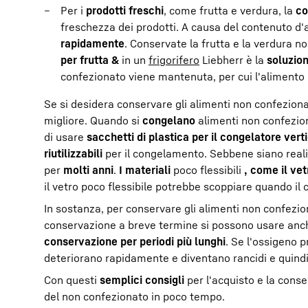
Per i
prodotti freschi
, come frutta e verdura, la
co
freschezza dei prodotti. A causa del contenuto d'a
rapidamente
. Conservate la frutta e la verdura n
per frutta &
in un
frigorifero
Liebherr è la
soluzion
confezionato viene mantenuta, per cui l'alimento
Se si desidera conservare gli alimenti non confeziona
migliore. Quando si
congelano
alimenti non confeziona
di usare
sacchetti di plastica per il congelatore vert
riutilizzabili
per il congelamento. Sebbene siano reali
per
molti anni
.
I materiali
poco flessibili
, come il vet
il vetro poco flessibile potrebbe scoppiare quando il
In sostanza, per conservare gli alimenti non confezion
conservazione a breve termine si possono usare an
conservazione per periodi più lunghi
. Se l'ossigeno 
deteriorano rapidamente e diventano rancidi e quindi
Con questi
semplici consigli
per l'acquisto e la cons
del non confezionato in poco tempo.