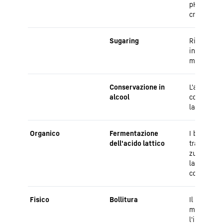
pH, imped
crescita b
Sugaring
Rimuove l'
inibisce i
microrgan
Conservazione in
L'alcol ag
alcool
conservan
la crescit
Organico
Fermentazione
I batteri la
dell'acido lattico
trasforman
zucchero i
lattico, c
come cons
Fisico
Bollitura
Il calore u
microrgan
l'imbottig