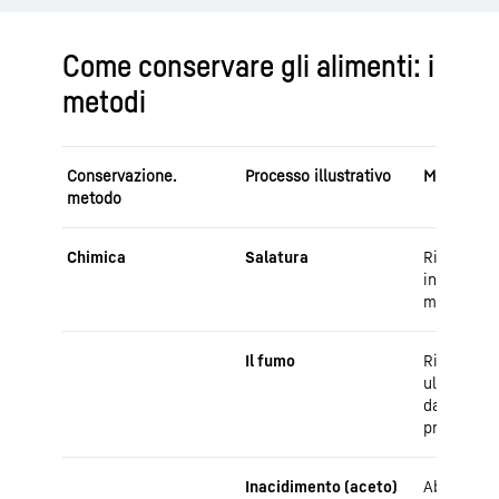
Come conservare gli alimenti: i
metodi
Conservazione.
Processo illustrativo
Modalità d
metodo
Chimica
Salatura
Rimuove l'
inibisce la
microrgan
Il fumo
Rimuove l'
ulteriore 
da parte d
presenti n
Inacidimento (aceto)
Abbassa il