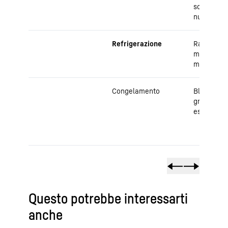
sottovuot
nuove infe
Refrigerazione
Rallenta i
metabolici
microrgan
Congelamento
Blocca i m
grazie al 
estremo
Questo potrebbe interessarti
anche