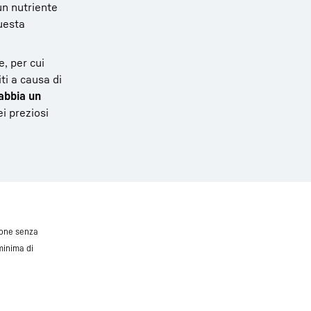
 un nutriente
questa
, per cui
ti a causa di
 abbia un
i preziosi
ione senza
minima di