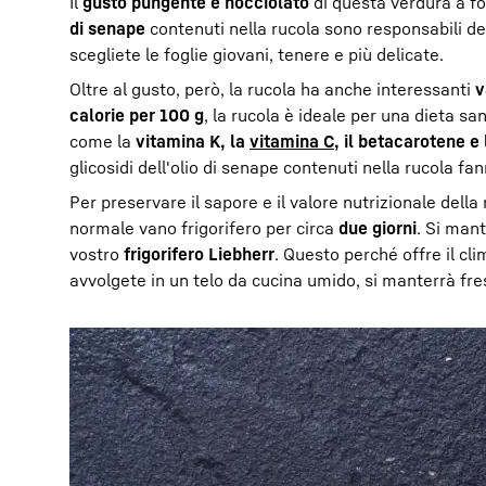
Il
gusto pungente e nocciolato
di questa verdura a fog
di senape
contenuti nella rucola sono responsabili de
scegliete le foglie giovani, tenere e più delicate.
Oltre al gusto, però, la rucola ha anche interessanti
v
calorie per 100 g
, la rucola è ideale per una dieta sa
come la
vitamina K, la
vitamina C
, il betacarotene e 
glicosidi dell'olio di senape contenuti nella rucola fan
Per preservare il sapore e il valore nutrizionale dell
normale vano frigorifero per circa
due giorni
. Si man
vostro
frigorifero Liebherr
. Questo perché offre il cli
avvolgete in un telo da cucina umido, si manterrà fre