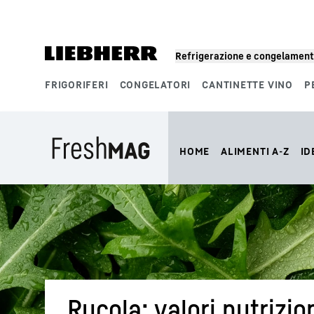
Refrigerazione e congelamen
FRIGORIFERI
CONGELATORI
CANTINETTE VINO
P
Segmenti di prodotto
HOME
ALIMENTI A-Z
ID
Rucola: valori nutrizio