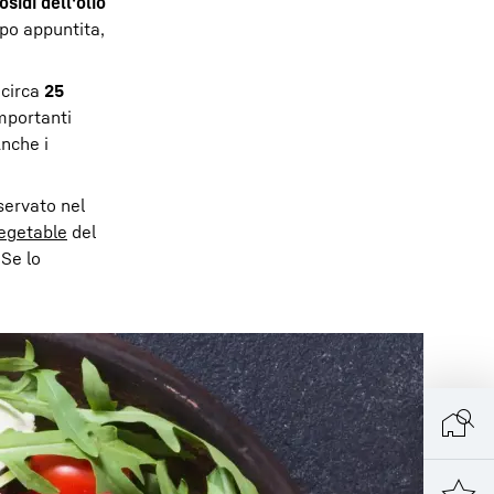
osidi dell'olio
ppo appuntita,
 circa
25
importanti
Anche i
servato nel
Vegetable
del
 Se lo