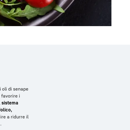
li oli di senape
favorire i
l
sistema
olico,
re a ridurre il
.