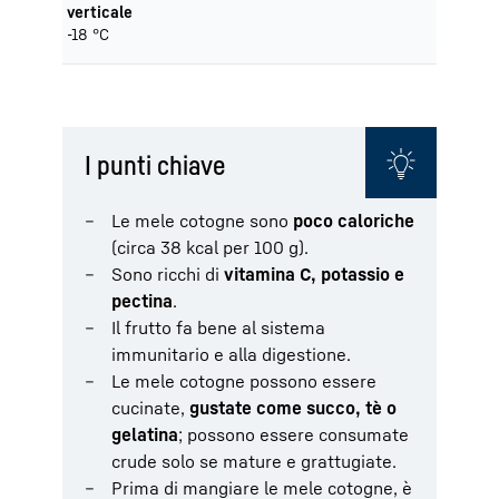
verticale
-18 °C
I punti chiave
Le mele cotogne sono
poco caloriche
(circa 38 kcal per 100 g).
Sono ricchi di
vitamina C, potassio e
pectina
.
Il frutto fa bene al sistema
immunitario e alla digestione.
Le mele cotogne possono essere
cucinate,
gustate come succo, tè o
gelatina
; possono essere consumate
crude solo se mature e grattugiate.
Prima di mangiare le mele cotogne, è