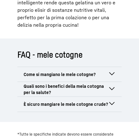
intelligente rende questa gelatina un vero e
proprio elisir di sostanze nutritive vitali,
perfetto per la prima colazione o per una
delizia nella propria cucina!
FAQ - mele cotogne
Le mele cotogne di
solito non sono
commestibili da crude, poiché la loro
polpa è dura e ha un sapore aspro
. Per
La mela cotogna ha
proprietà
questo motivo, di solito vengono
cotte,
antinfiammatorie, digestive e
cotte al vapore o spremute
. La mela
immunitarie
. Grazie all'elevato
contenuto
In linea di principio, è possibile mangiare
cotogna è particolarmente apprezzata
di
vitamina C, potassio e pectina ,
le mele cotogne crude
, ma si consiglia
come succo di mela, composta di mele
sostiene il sistema immunitario e
attenzione. La polpa è
molto dura, secca
cotogne, gelatina o torta di mele cotogne.
*Tutte le specifiche indicate devono essere considerate
favorisce la digestione. La mela cotogna
e contiene molte sostanze amare
. Se
Si usa anche come ingrediente di chutney