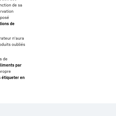
onction de sa
ervation
sposé
tions de
érateur n'aura
oduits oubliés
s de
aliments par
 propre
s étiqueter en