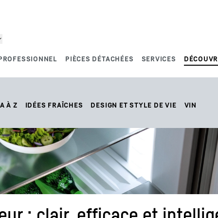
PROFESSIONNEL
PIÈCES DÉTACHÉES
SERVICES
DÉCOUVR
A À Z
IDÉES FRAÎCHES
DESIGN ET STYLE DE VIE
VIN
ur : clair, efficace et intelli