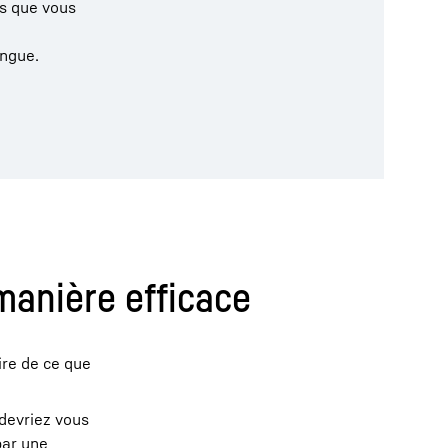
ts que vous
ongue.
 manière efficace
ire de ce que
 devriez vous
par une