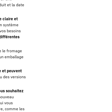
uit et la date
 claire et
'un système
 vos besoins
différentes
e le fromage
 un emballage
e et peuvent
ou des versions
ous souhaitez
 nouveau
qui vous
ure, comme les