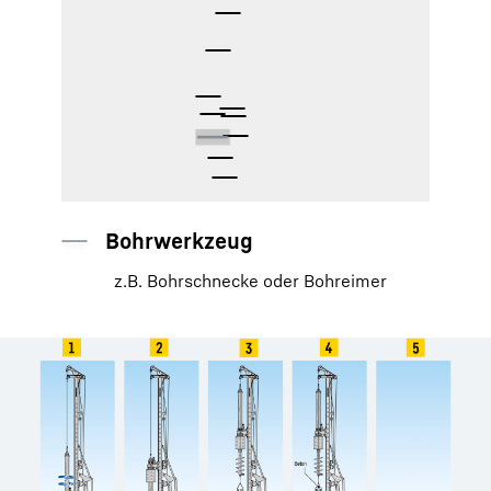
Kellystange
eingefahren