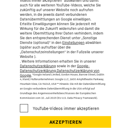
Videos immer akzeptieren“ auswählen und damit
auch für alle weiteren YouTube-Videos, welche Sie
zukünftig auf unserer Website noch aufrufen
werden, in die jeweils damit verbundenen
Datenübermittlungen an Google einwilligen.
Erteilte Einwilligungen können Sie jederzeit mit
Wirkung für die Zukunft widerrufen und damit die
weitere Übermittlung Ihrer Daten verhindern, indem
Sie den entsprechenden Dienst unter „Sonstige
Dienste (optional)“ in den
Einstellungen
abwählen
(später auch aufrufbar über die
„Datenschutzeinstellungen“ in der Fußzeile unserer
Website ).
. Weitere Informationen erhalten Sie in unserer
Datenschutzerklärung
sowie in der
Google-
Datenschutzerklärung.Datenschutzerklärung von
*Google Ireland Limited, Gordon House, Barrow Street, Dublin
Google
.
4, Irland; Mutterunternehmen: Google LLC, 1600 Amphitheatre Parkway,
Mountain View, CA 94043, USA
** Hinweis: Die mit der Datenübermittlung
an Google verbundene Datenübermittlung in die USA erfolgt auf
Grundlage des Angemessenheitsbeschlusses der Europäischen
Kommission vom 10. Juli 2023 (EU-U.S. Data Privacy Framework).