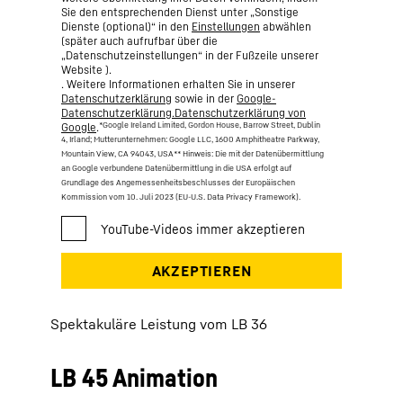
Sie den entsprechenden Dienst unter „Sonstige
Dienste (optional)“ in den
Einstellungen
abwählen
(später auch aufrufbar über die
„Datenschutzeinstellungen“ in der Fußzeile unserer
Website ).
. Weitere Informationen erhalten Sie in unserer
Datenschutzerklärung
sowie in der
Google-
Datenschutzerklärung.Datenschutzerklärung von
*Google Ireland Limited, Gordon House, Barrow Street, Dublin
Google
.
4, Irland; Mutterunternehmen: Google LLC, 1600 Amphitheatre Parkway,
Mountain View, CA 94043, USA
** Hinweis: Die mit der Datenübermittlung
an Google verbundene Datenübermittlung in die USA erfolgt auf
Grundlage des Angemessenheitsbeschlusses der Europäischen
Kommission vom 10. Juli 2023 (EU-U.S. Data Privacy Framework).
Spektakuläre Leistung vom LB 36
LB 45 Animation