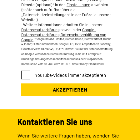
Dienste (optional)“ in den
Einstellungen
abwählen
(später auch aufrufbar über die
„Datenschutzeinstellungen“ in der Fußzeile unserer
Website ).
. Weitere Informationen erhalten Sie in unserer
Datenschutzerklärung
sowie in der
Google-
Datenschutzerklärung.Datenschutzerklärung von
*Google Ireland Limited, Gordon House, Barrow Street, Dublin
Google
.
4, Irland; Mutterunternehmen: Google LLC, 1600 Amphitheatre Parkway,
Mountain View, CA 94043, USA
** Hinweis: Die mit der Datenübermittlung
an Google verbundene Datenübermittlung in die USA erfolgt auf
Grundlage des Angemessenheitsbeschlusses der Europäischen
Kommission vom 10. Juli 2023 (EU-U.S. Data Privacy Framework).
Kontaktieren Sie uns
Wenn Sie weitere Fragen haben, wenden Sie