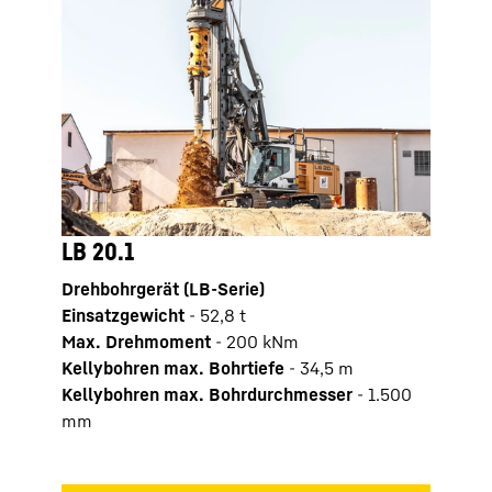
LB 20.1
LB 2
Drehbohrgerät (LB-Serie)
Drehb
Einsatzgewicht
-
52,8
t
Einsa
Max. Drehmoment
-
200
kNm
Max.
Kellybohren max. Bohrtiefe
-
34,5
m
Kelly
Kellybohren max. Bohrdurchmesser
-
1.500
Kell
mm
mm