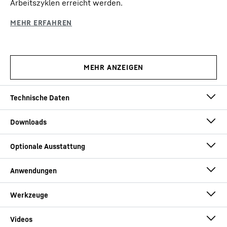
Arbeitszyklen erreicht werden.
Einsatzgewicht
52,8
t
Max. Drehmoment
200
kNm
Max. Windenseilzug
160
kN
Technische Daten – Drehbohrgerät LB
20.1
Max. Vorschubkraft
200
kN