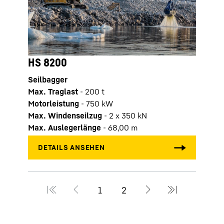
HS 8200
HS 8
Seilbagger
Seilb
Max. Traglast
-
200
t
Max. 
Motorleistung
-
750
kW
Motor
Max. Windenseilzug
-
2 x 350 kN
Max.
Max. Auslegerlänge
-
68,00
m
Max.