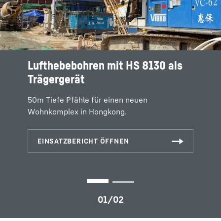
Lufthebebohren mit HS 8130 als
Landgewinnung in Hongkong
Trägergerät
mittels RCD-Bohrungen
50m Tiefe Pfähle für einen neuen
Reverse-Circulation-Bohrungen zur Erstellung
Wohnkomplex in Hongkong.
von Pfählen bis zu 80m bei harter Felsschicht
mit Festigkeit von 150 MPa.