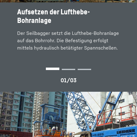
Aufsetzen der Lufthebe-
Bohrgestänge
Bohrkopf
Bohranlage
Durch das Aneinanderschrauben einzelner
Mit dem Bohrkopf wird der Baugrund gelöst.
Hohlbohrgestänge entsteht ein
Er ist ein zylindrischer Körper, der an seiner
Der Seilbagger setzt die Lufthebe-Bohranlage
Gesamtbohrstrang. Dadurch lässt sich die
Unterseite mit verschiedenen Zahn- oder
auf das Bohrrohr. Die Befestigung erfolgt
erforderliche Bohrtiefe erreichen.
Meißelbesätzen ausgestattet ist.
mittels hydraulisch betätigter Spannschellen.