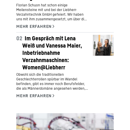
Florian Schuon hat schon einige
Meilensteine mit und bei der Liebherr-
Verzahntechnik GmbH gefeiert. Wir haben
uns mit ihm zusammengesetzt, um über die
Gründung der Abteilung Digital Solutions, die
Herausforderungen von digitalen Produkten
und die Besonderheiten der Arbeit in der
02
Im Gespräch mit Lena
Liebherr-Gruppe zu sprechen.
Weiß und Vanessa Maier,
Inbetriebnahme
Verzahnmaschinen:
Women@Liebherr
Obwohl sich die traditionellen
Geschlechterrollen spürbar im Wandel
befinden, gibt es immer noch Berufsfelder,
die als Männerdomäne angesehen werden,
insbesondere in technischen Berufen. Wie
Im Interview gewähren sie nicht nur einen
kam es also, dass Lena und Vanessa sich für
Einblick in ihren beruflichen Werdegang,
eine Ausbildung zur Elektronikerin
sondern sprechen auch über das Thema
entschieden haben?
Frauen in technischen Berufen.