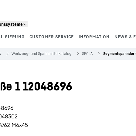
ionssysteme
ALISIERUNG
CUSTOMER SERVICE
INFORMATION
NEWS & 
k
Werkzeug- und Spannmittelkatalog
SECLA
Segmentspanndorn
ße 1 12048696
48696
048302
 4762 M6x45