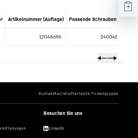
er
Artikelnummer (Auflage)
Passende Schrauben IDNr.
S
m
12048696
240048302
Besuchen Sie uns