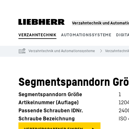
Zum Inhalt springen
Verzahntechnik und Automat
VERZAHNTECHNIK
AUTOMATIONSSYSTEME
DIGIT
Produktsegmente
Verzahntechnik und Automationssysteme
Verzahntechni
Segmentspanndorn Grö
Segmentspanndorn Größe
1
Artikelnummer (Auflage)
120
Passende Schrauben IDNr.
240
Schraube Bezeichnung
ISO