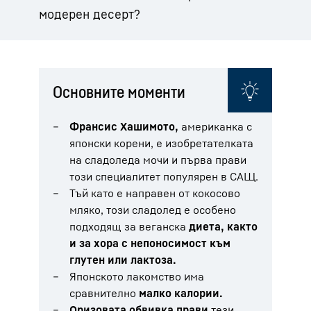
модерен десерт?
Основните моменти
Франсис Хашимото,
американка с
японски корени, е изобретателката
на сладоледа мочи и първа прави
този специалитет популярен в САЩ.
Тъй като е направен от кокосово
мляко, този сладолед е особено
подходящ за веганска
диета, както
и за хора с непоносимост към
глутен или лактоза.
Японското лакомство има
сравнително
малко калории.
Оризовата обвивка прави
тези