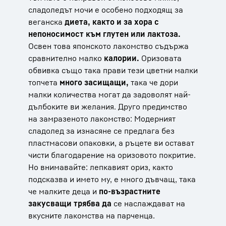
сладоледът мочи е особено подходящ за
веганска
диета, както и за хора с
непоносимост към глутен или лактоза.
Освен това японското лакомство съдържа
сравнително малко
калории.
Оризовата
обвивка също така прави тези цветни малки
топчета
много засищащи,
така че дори
малки количества могат да задоволят най-
дълбоките ви желания. Друго предимство
на замразеното лакомство: Модерният
сладолед за изнасяне се предлага без
пластмасови опаковки, а ръцете ви остават
чисти благодарение на оризовото покритие.
Но внимавайте: лепкавият ориз, както
подсказва и името му, е много дъвчащ, така
че малките деца и
по-възрастните
закусващи трябва да
се наслаждават на
вкусните лакомства на парченца.