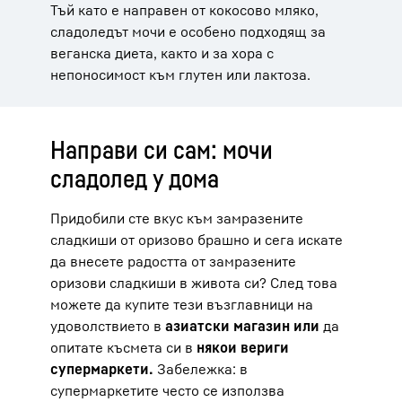
Тъй като е направен от кокосово мляко,
сладоледът мочи е особено подходящ за
веганска диета, както и за хора с
непоносимост към глутен или лактоза.
Направи си сам: мочи
сладолед у дома
Придобили сте вкус към замразените
сладкиши от оризово брашно и сега искате
да внесете радостта от замразените
оризови сладкиши в живота си? След това
можете да купите тези възглавници на
удоволствието в
азиатски магазин или
да
опитате късмета си в
някои вериги
супермаркети.
Забележка: в
супермаркетите често се използва