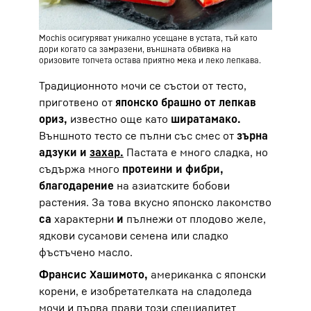
Mochis осигуряват уникално усещане в устата, тъй като
дори когато са замразени, външната обвивка на
оризовите топчета остава приятно мека и леко лепкава.
Традиционното мочи се състои от тесто,
приготвено от
японско брашно от лепкав
ориз,
известно още като
ширатамако.
Външното тесто се пълни със смес от
зърна
адзуки и
захар.
Пастата е много сладка, но
съдържа много
протеини и фибри,
благодарение
на азиатските бобови
растения. За това вкусно японско лакомство
са
характерни
и
пълнежи от плодово желе,
ядкови сусамови семена или сладко
фъстъчено масло.
Франсис Хашимото,
американка с японски
корени, е изобретателката на сладоледа
мочи и първа прави този специалитет