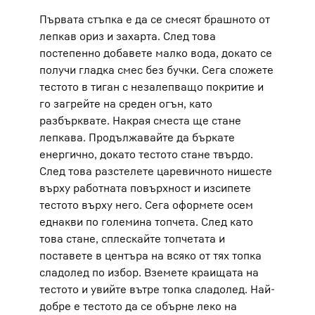
Първата стъпка е да се смесят брашното от
лепкав ориз и захарта. След това
постепенно добавете малко вода, докато се
получи гладка смес без бучки. Сега сложете
тестото в тиган с незалепващо покритие и
го загрейте на среден огън, като
разбърквате. Накрая сместа ще стане
лепкава. Продължавайте да бъркате
енергично, докато тестото стане твърдо.
След това разстелете царевичното нишесте
върху работната повърхност и изсипете
тестото върху него. Сега оформете осем
еднакви по големина топчета. След като
това стане, сплескайте топчетата и
поставете в центъра на всяко от тях топка
сладолед по избор. Вземете краищата на
тестото и увийте вътре топка сладолед. Най-
добре е тестото да се обърне леко на