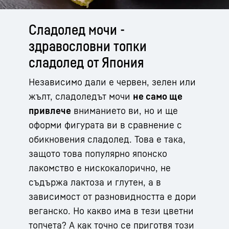
Сладолед мочи -
здравословни топки
сладолед от Япония
Независимо дали е червен, зелен или
жълт, сладоледът мочи
не само ще
привлече
вниманието ви, но и ще
оформи фигурата ви в сравнение с
обикновения сладолед. Това е така,
защото това популярно японско
лакомство е нискокалорично, не
съдържа лактоза и глутен, а в
зависимост от разновидността е дори
веганско. Но какво има в тези цветни
топчета? А как точно се приготвя този