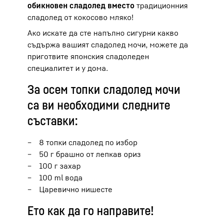
обикновен сладолед вместо
традиционния
сладолед от кокосово мляко!
Ако искате да сте напълно сигурни какво
съдържа вашият сладолед мочи, можете да
приготвите японския сладоледен
специалитет и у дома.
За осем топки сладолед мочи
са ви необходими следните
съставки:
8 топки сладолед по избор
50 г брашно от лепкав ориз
100 г захар
100 ml вода
Царевично нишесте
Ето как да го направите!