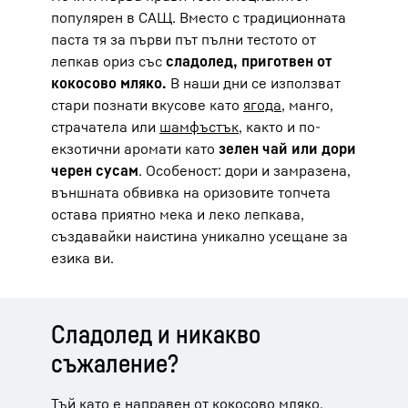
популярен в САЩ. Вместо с традиционната
паста тя за първи път пълни тестото от
лепкав ориз със
сладолед, приготвен от
кокосово мляко.
В наши дни се използват
стари познати вкусове като
ягода
, манго,
страчатела или
шамфъстък
, както и по-
екзотични аромати като
зелен чай или дори
черен сусам
. Особеност: дори и замразена,
външната обвивка на оризовите топчета
остава приятно мека и леко лепкава,
създавайки наистина уникално усещане за
езика ви.
Сладолед и никакво
съжаление?
Тъй като е направен от кокосово мляко,