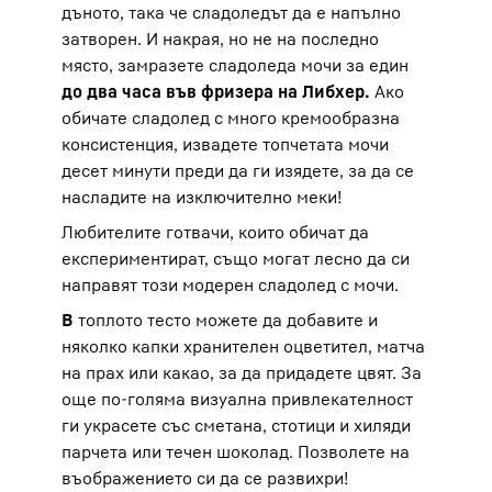
дъното, така че сладоледът да е напълно
затворен. И накрая, но не на последно
място, замразете сладоледа мочи за един
до два часа във фризера на Либхер.
Ако
обичате сладолед с много кремообразна
консистенция, извадете топчетата мочи
десет минути преди да ги изядете, за да се
насладите на изключително меки!
Любителите готвачи, които обичат да
експериментират, също могат лесно да си
направят този модерен сладолед с мочи.
В
топлото тесто можете да добавите и
няколко капки хранителен оцветител, матча
на прах или какао, за да придадете цвят. За
още по-голяма визуална привлекателност
ги украсете със сметана, стотици и хиляди
парчета или течен шоколад. Позволете на
въображението си да се развихри!