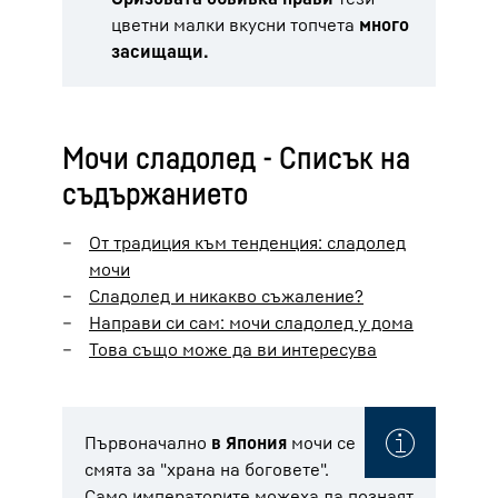
цветни малки вкусни топчета
много
засищащи.
Мочи сладолед - Списък на
съдържанието
От традиция към тенденция: сладолед
мочи
Сладолед и никакво съжаление?
Направи си сам: мочи сладолед у дома
Това също може да ви интересува
Първоначално
в Япония
мочи се
смята за "храна на боговете".
Само императорите можеха да познаят