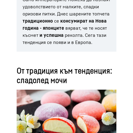
удоволствието от малките, сладки
оризови питки. Днес шарените топчета
традиционно
се
консумират на Нова
година - японците
вярват, че те носят
късмет
и успешна
реколта. Сега тази
тенденция се появи и в Европа.
От традиция към тенденция:
сладолед мочи