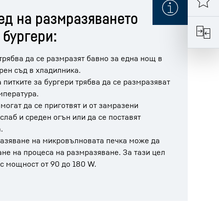
ед на размразяването
 бургери:
трябва да се размразят бавно за една нощ в
рен съд в хладилника.
а питките за бургери трябва да се размразяват
мпература.
могат да се приготвят и от замразени
 слаб и среден огън или да се поставят
.
азяване на микровълновата печка може да
ане на процеса на размразяване. За тази цел
 с мощност от 90 до 180 W.