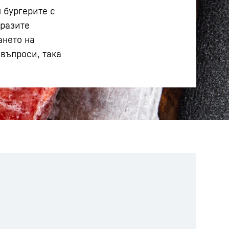
 бургерите с
мразите
ането на
 въпроси, така