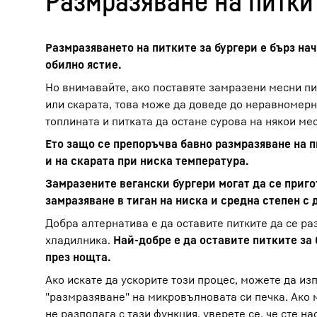
Размразяване на питки
Размразяването на питките за бургери е бърз на
обилно ястие.
Но внимавайте, ако поставяте замразени месни пи
или скарата, това може да доведе до неравномер
топлината и питката да остане сурова на някои мес
Ето защо се препоръчва бавно размразяване на п
и на скарата при ниска температура.
Замразените вегански бургери могат да се приго
замразяване в тиган на ниска и средна степен с
Добра алтернатива е да оставите питките да се ра
хладилника.
Най-добре е да оставите питките за 
през нощта.
Ако искате да ускорите този процес, можете да из
"размразяване" на микровълновата си печка. Ако
не разполага с тази функция, уверете се, че сте 