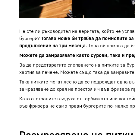
Не сте ли ръководител на веригата, който не успя
бургери?
Тогава може би трябва да помислите за
продължение на три месеца.
Това ви помага да и
Можете да замразявате както сурови, така и пре
За да предотвратите слепването на питките за бур
хартия за печене. Можете също така да замразите 
Така питките могат лесно да се подреждат една въ
замразяване до края на престоя им във фризера пр
Като отстраните въздуха от торбичката или конте
във фризера не само прави бургерите по-малко пр