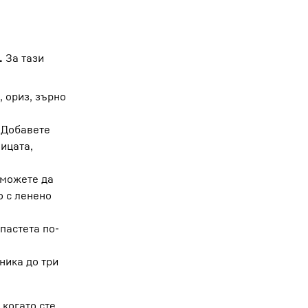
хранявате в хладилника за
по-подробни
.
 се консумират или да се замразят.
За тази
ри температура малко над 0 градуса и
, ориз, зърно
 Добавете
чицата,
 можете да
о с ленено
 пастета по-
ника до три
 когато сте