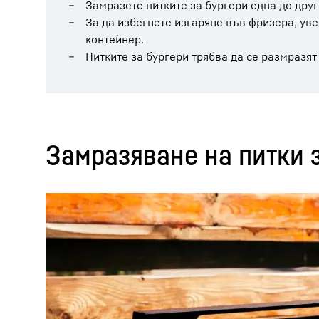
Замразете питките за бургери една до друг
За да избегнете изгаряне във фризера, уве
контейнер.
Питките за бургери трябва да се размразят
Замразяване на питки 