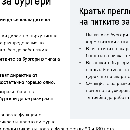
 за бургери
Кратък прегл
на питките за
чин да се насладите на
Питките за бургери 
тки директно върху тигана
херметически затво
но разпределение на
В тиган или на скар
та, без да забележите.
бавно и на ниска те
итките за бургери в тигана
Веганските бургери 
продукти в тиган на
твят директно от
директно на скарата
 достатъчно горещо олио.
Функцията за размр
помогне за ускоряв
змразят бавно в
тя трябва да работи
бургери да се размразят
ползвате функцията
 микровълновата ви фурна
настроили микровълновата фурна между 90 и 180 вата.