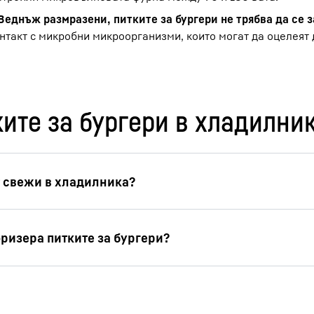
Веднъж размразени, питките за бургери не трябва да се 
онтакт с микробни микроорганизми, които могат да оцелеят
ките за бургери в хладилни
ерите, приготвени от мляно месо, ще останат свежи 
 който сте ги купили или направили.
итките могат да се съхраняват при температура малко
вежи в продължение на три месеца.
ащия ден след закупуването им.
да се съхраняват до три месеца.
ко месо, е важно да се придържате към хладилната 