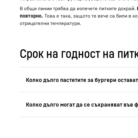
В общи линии трябва да изпечете питките докрай.
повторно.
Това е така, защото те вече са били в к
отрицателни температури.
Срок на годност на пит
В най-студената част на хладилника бург
консумирате питките за бургери в деня, в
В BioFresh Meat & Dairy safe на Либхер п
Замразените питки за бургери остават с
че можете да им се насладите и на следв
Веганските питки за бургери също могат 
Когато купувате мляно говеждо или свинс