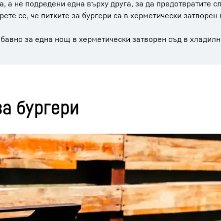
а, а не подредени една върху друга, за да предотвратите с
рете се, че питките за бургери са в херметически затворен
 бавно за една нощ в херметически затворен съд в хладилн
за бургери