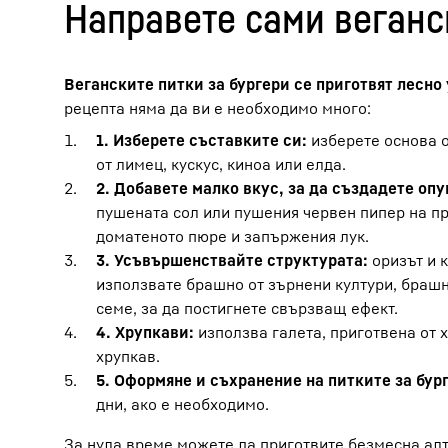
Направете сами веганс
кухнята, когато готвите с него. Вижте ста
съвети.
Веганските питки за бургери се приготвят лесно 
Прясно приготвените питки за бургери от 
рецепта няма да ви е необходимо много:
Веганските питки за бургери могат да се 
1. Изберете съставките си:
изберете основа о
ниска влажност в продължение на четири
от лимец, кускус, киноа или елда.
2. Добавете малко вкус, за да създадете опу
пушената сол или пушения червен пипер на пра
доматеното пюре и запържения лук.
3. Усъвършенствайте структурата:
оризът и 
използвате брашно от зърнени култури, брашно
семе, за да постигнете свързващ ефект.
4. Хрупкави:
използва галета, приготвена от х
хрупкав.
5. Оформяне и съхранение на питките за бур
дни, ако е необходимо.
За нула време можете да приготвите безмесна алт