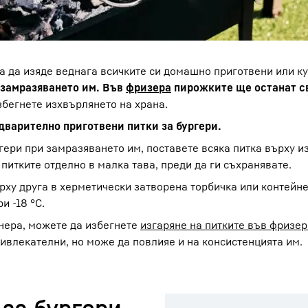
ва да изяде веднага всичките си домашно приготвени или к
 замразяването им. Във
фризера
пирожките ще останат с
збегнете изхвърлянето на храна.
дварително приготвени питки за бургери.
гери при замразяването им, поставете всяка питка върху и
питките отделно в малка тава, преди да ги съхранявате.
рху друга в херметически затворена торбичка или контейне
и -18 °C.
йнера, можете да избегнете
изгаряне на питките във фризер
ивлекателни, но може да повлияе и на консистенцията им.