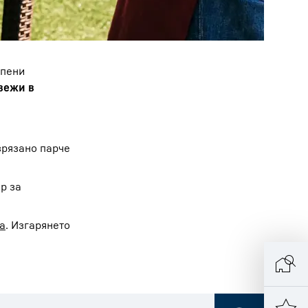
упени
вежи в
зрязано парче
р за
а
. Изгарянето