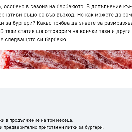
а, особено в сезона на барбекюто. В допълнение към
ернативи също са във възход. Но как можете да за
ки за бургери? Какво трябва да знаете за размразяв
 В тази статия ще отговорим на всички тези и други
за следващото си барбекю.
Кариери в Liebherr
жи в продължение на три месеца.
и предварително приготвени питки за бургери.