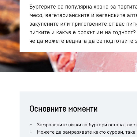
Бургерите са популярна храна за партит
месо, вегетарианските и веганските алт
закупените или приготвените от вас пит
питките и какъв е срокът им на годност?
че да можете веднага да се подготвите 
Повече за дружеството
Основните моменти
Замразените питки за бургери остават све
Можете да замразявате както сурови, така 