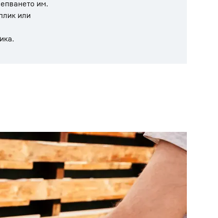
лепването им.
 плик или
ика.