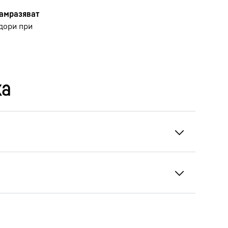
замразяват
 дори при
ка
до 24 часа.
Ето защо трябва да
 над 0 °C до 48 часа.
Това означава,
верига и да спазвате строга хигиена в