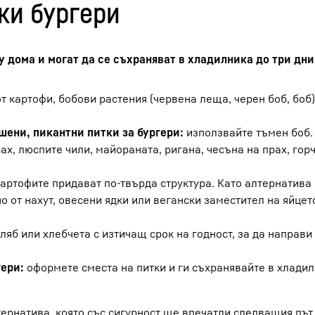
ки бургери
тията ни за това как да
замразявате кайма и да я съ
у дома и могат да се съхраняват в хладилника до три дни
мляно месо трябва да се изпържат в същия ден и да
съхраняват във вашия BioFresh Meat & Diary safe п
т картофи, бобови растения (червена леща, черен боб, боб)
 дни в херметически затворен контейнер.
шени, пикантни питки за бургери:
използвайте тъмен боб.
х, люспите чили, майораната, ригана, чесъна на прах, гор
картофите придават по-твърда структура. Като алтернатива
 от нахут, овесени ядки или вегански заместител на яйцет
ляб или хлебчета с изтичащ срок на годност, за да направи
гери:
оформете сместа на питки и ги съхранявайте в хладил
ернатива, която със сигурност ще впечатли следващия път,