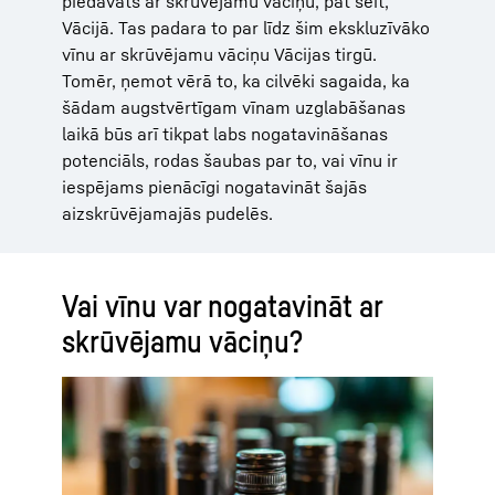
piedāvāts ar skrūvējamu vāciņu, pat šeit,
Vācijā. Tas padara to par līdz šim ekskluzīvāko
vīnu ar skrūvējamu vāciņu Vācijas tirgū.
Tomēr, ņemot vērā to, ka cilvēki sagaida, ka
šādam augstvērtīgam vīnam uzglabāšanas
laikā būs arī tikpat labs nogatavināšanas
potenciāls, rodas šaubas par to, vai vīnu ir
iespējams pienācīgi nogatavināt šajās
aizskrūvējamajās pudelēs.
Vai vīnu var nogatavināt ar
skrūvējamu vāciņu?