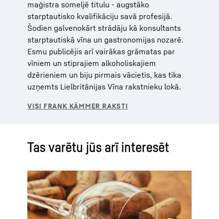
maģistra someljē titulu - augstāko
starptautisko kvalifikāciju savā profesijā.
Šodien galvenokārt strādāju kā konsultants
starptautiskā vīna un gastronomijas nozarē.
Esmu publicējis arī vairākas grāmatas par
vīniem un stiprajiem alkoholiskajiem
dzērieniem un biju pirmais vācietis, kas tika
uzņemts Lielbritānijas Vīna rakstnieku lokā.
Tas varētu jūs arī interesēt