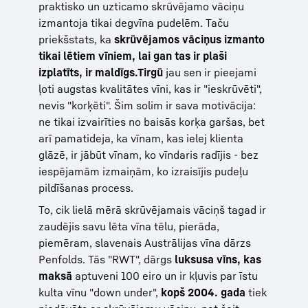
praktisko un uzticamo skrūvējamo vāciņu
izmantoja tikai degvīna pudelēm. Taču
priekšstats, ka
skrūvējamos vāciņus izmanto
tikai lētiem vīniem, lai gan tas ir plaši
izplatīts, ir maldīgs.
Tirgū
jau sen ir pieejami
ļoti augstas kvalitātes vīni, kas ir "ieskrūvēti",
nevis "korķēti". Šim solim ir sava motivācija:
ne tikai izvairīties no baisās korķa garšas, bet
arī pamatideja, ka vīnam, kas ielej klienta
glāzē, ir jābūt vīnam, ko vīndaris radījis - bez
iespējamām izmaiņām, ko izraisījis pudeļu
pildīšanas process.
To, cik lielā mērā skrūvējamais vāciņš tagad ir
zaudējis savu lēta vīna tēlu, pierāda,
piemēram, slavenais Austrālijas vīna dārzs
Penfolds. Tās "RWT", dārgs
luksusa vīns, kas
maksā
aptuveni 100 eiro un ir kļuvis par īstu
kulta vīnu "down under",
kopš 2004. gada
tiek