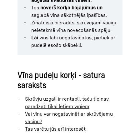
Tās
novērš korķa bojājumus un
saglabā vīna sākotnējās īpašības.
Zinātniski pierādīts: skrūvējami vāciņi
neietekmē vīna novecošanās spēju.
Lai
vīns labi nogatavinātos, pietiek ar
pudelē esošo skābekli.
Vīna pudeļu korķi - satura
saraksts
Skrūvju uzgaļi ir rentabli, taču tie nav
paredzēti tikai lētiem vīniem
Vai vīnu var nogatavināt ar skrūvējamu
vāciņu?
Tas varētu jūs arī interesēt