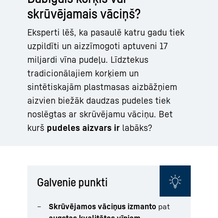
skrūvējamais vāciņš?
Eksperti lēš, ka pasaulē katru gadu tiek
uzpildīti un aizzīmogoti aptuveni 17
miljardi vīna pudeļu. Līdztekus
tradicionālajiem korķiem un
sintētiskajām plastmasas aizbāžņiem
aizvien biežāk daudzas pudeles tiek
noslēgtas ar skrūvējamu vāciņu. Bet
kurš
pudeles aizvars ir
labāks?
Galvenie punkti
Skrūvējamos vāciņus izmanto
pat
augstas kvalitātes vīniem.