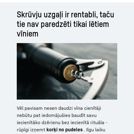
Skrūvju uzgaļi ir rentabli, taču
tie nav paredzēti tikai lētiem
vīniem
Vēl pavisam nesen daudzi vīna cienītāji
nebūtu pat iedomājušies baudīt savu
iecienītāko dzērienu bez iecienītā rituāla -
rūpīgi izņemt
korķi no pudeles
. Ilgu laiku