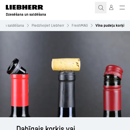
Dzesēšana un saldēšana
a un saldēšana
Piedzīvojiet Liebherr
FreshMAG
Vīna pudeļu korķi
Dabīgais korķis vai