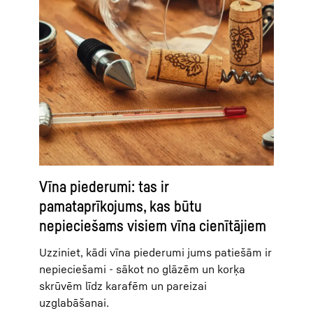
Vīna piederumi: tas ir
pamataprīkojums, kas būtu
nepieciešams visiem vīna cienītājiem
Uzziniet, kādi vīna piederumi jums patiešām ir
nepieciešami - sākot no glāzēm un korķa
skrūvēm līdz karafēm un pareizai
uzglabāšanai.