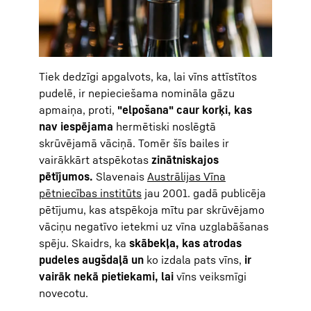
Tiek dedzīgi apgalvots, ka, lai vīns attīstītos
pudelē, ir nepieciešama nomināla gāzu
apmaiņa, proti,
"elpošana" caur korķi, kas
nav iespējama
hermētiski noslēgtā
skrūvējamā vāciņā. Tomēr šīs bailes ir
vairākkārt atspēkotas
zinātniskajos
pētījumos.
Slavenais
Austrālijas Vīna
pētniecības institūts
jau 2001. gadā publicēja
pētījumu, kas atspēkoja mītu par skrūvējamo
vāciņu negatīvo ietekmi uz vīna uzglabāšanas
spēju. Skaidrs, ka
skābekļa, kas atrodas
pudeles augšdaļā un
ko izdala pats vīns,
ir
vairāk nekā pietiekami, lai
vīns veiksmīgi
novecotu.