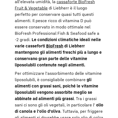
all'elevata umidità, la
cassaforte BioFresh
Fruit & Vegetable
di Liebherr è il luogo
perfetto per conservare quasi tutti questi
alimenti. Il pesce ricco di vitamina D può
essere conservato in modo ottimale nel
BioFresh Professional Fish & Seafood safe a
-2 gradi.
Le condizioni climatiche ideali nelle
varie casseforti
BioFresh
di Liebherr
mantengono gli alimenti freschi più a lungo e
conservano gran parte delle vitamine
liposolubili contenute negli alimenti.
Per ottimizzare l'assorbimento delle vitamine
liposolubili, è consigliabile combinare
gli
alimenti con grassi sani, poiché le vitamine
liposolubili vengono assorbite meglio se
abbinate ad alimenti più grassi
. Tra i grassi
sani ci sono gli oli vegetali, in particolare l'
olio
di canola e l'olio d'oliva
. Tuttavia, per friggere
gli alimenti si dovrebbe usare solo olio di colza